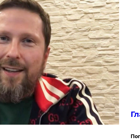
Гл
Поп