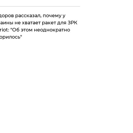
оров рассказал, почему у
аины не хватает ракет для ЗРК
riot: "Об этом неоднократно
орилось"