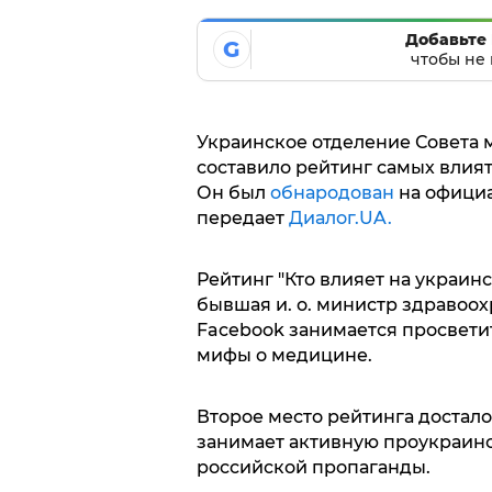
Добавьте 
G
чтобы не 
Украинское отделение Совета
составило рейтинг самых влия
Он был
обнародован
на официа
передает
Диалог.UA.
Рейтинг "Кто влияет на украин
бывшая и. о. министр здравоо
Facebook занимается просвети
мифы о медицине.
Второе место рейтинга достал
занимает активную проукраин
российской пропаганды.