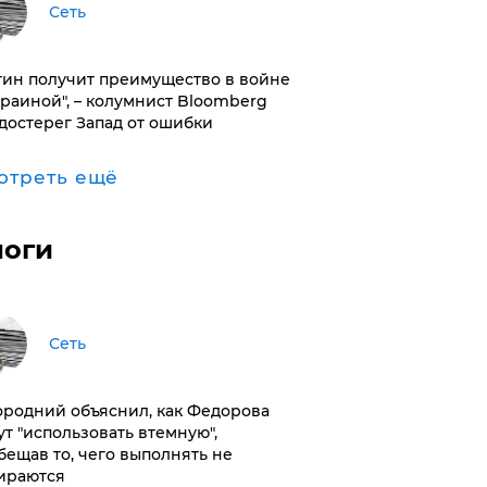
Сеть
тин получит преимущество в войне
краиной", – колумнист Bloomberg
достерег Запад от ошибки
отреть ещё
логи
Сеть
ородний объяснил, как Федорова
ут "использовать втемную",
бещав то, чего выполнять не
ираются