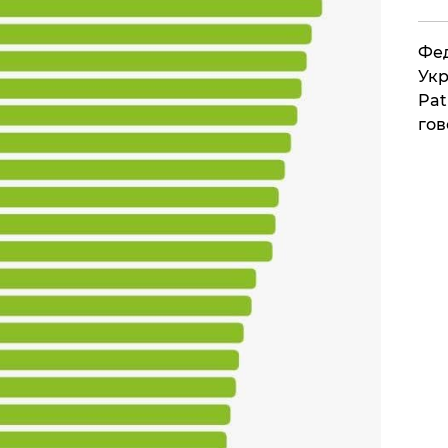
Фед
Укр
Pat
гов