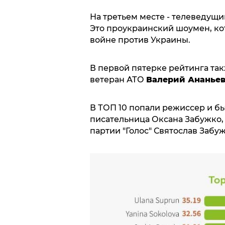
На третьем месте - телеведущ
Это проукраинский шоумен, кот
войне против Украины.
В первой пятерке рейтинга та
ветеран АТО
Валерий Ананье
В ТОП 10 попали режиссер и б
писательница Оксана Забужко, 
партии "Голос" Святослав Забуж