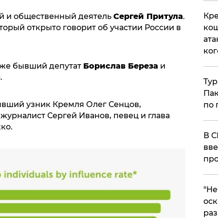
Кре
ий и общественный деятель
Сергей Притула
.
кош
орый открыто говорит об участии России в
ата
ког
кже бывший депутат
Борислав Береза
и
в
.
Тур
Пак
ывший узник Кремля Олег Сенцов,
по 
журналист Сергей Иванов, певец и глава
ко.
В С
вве
про
​"Н
оск
раз