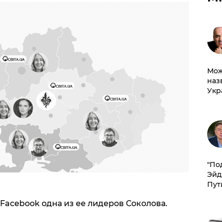
Мож
наз
Укр
​"По
Эйд
Пут
Facebook одна из ее лидеров Соколова.