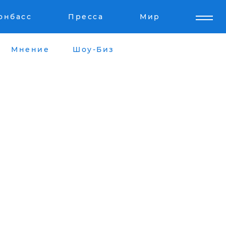
онбасс
Пресса
Мир
Мнение
Шоу-Биз