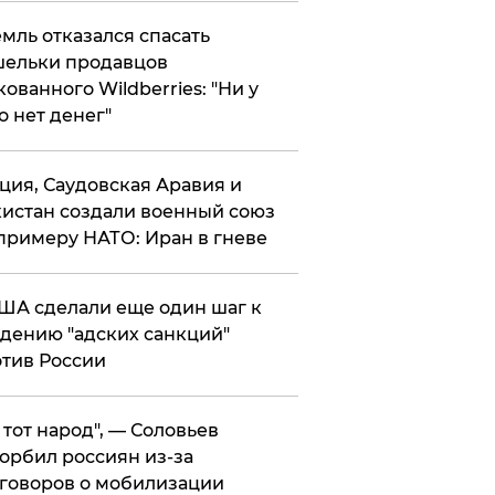
мль отказался спасать
ельки продавцов
кованного Wildberries: "Ни у
о нет денег"
ция, Саудовская Аравия и
истан создали военный союз
примеру НАТО: Иран в гневе
ША сделали еще один шаг к
дению "адских санкций"
тив России
е тот народ", — Соловьев
орбил россиян из-за
говоров о мобилизации