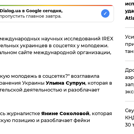
исп
уда
Dialog.ua в Google сегодня,
✓
пропустить главное завтра.
Atl
би
Уси
 международных научных исследований IREX
при
тельных украинцев в соцсетях у молодежи.
тан
льном сайте международной организации,
Дро
скую молодежь в соцсетях?" возглавила
аэр
хранения Украины
Ульяна Супрун
, которая в
зап
тельской деятельностью и разоблачает
эк
​Се
ось журналистке
Янине Соколовой
, которая
КНД
скую позицию и разоблачает фейки
30 