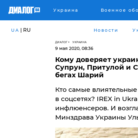
Украина
Военное об
| RU
UA
Новости
У
ДИАЛОГ
УКРАИНА
9 мая 2020, 08:36
Кому доверяет украи
Супрун, Притулой и С
бегах Шарий
Кто самые влиятельные
в соцсетях? IREX in Ukr
инфлюенсеров. И возгл
Минздрава Украины Уль