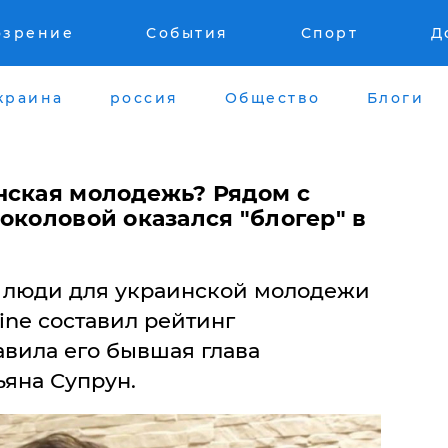
озрение
События
Спорт
Д
краина
россия
Общество
Блоги
нская молодежь? Рядом с
околовой оказался "блогер" в
 люди для украинской молодежи
aine составил рейтинг
авила его бывшая глава
яна Супрун.