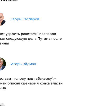
Гарри Каспаров
ет ударить ракетами: Каспаров
вал следующую цель Путина после
аины
Игорь Эйдман
дставит голову под табакерку", –
ман описал сценарий краха власти
ина