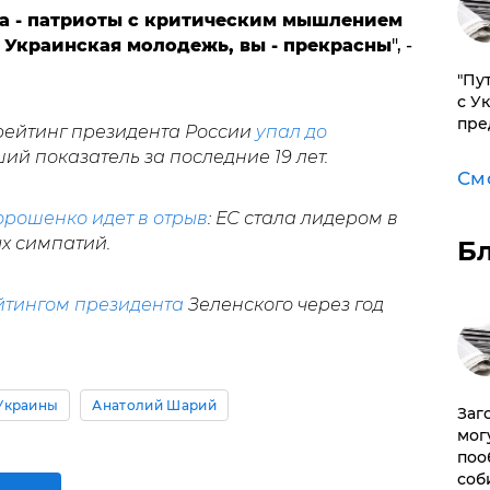
ка - патриоты с критическим мышлением
 Украинская молодежь, вы - прекрасны
", -
"Пу
с У
пре
 рейтинг президента России
упал до
ший показатель за последние 19 лет.
См
орошенко идет в отрыв
: ЕС стала лидером в
х симпатий.
Б
ейтингом президента
Зеленского через год
Украины
Анатолий Шарий
Заг
мог
поо
соб