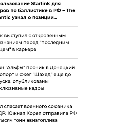
ользование Starlink для
ров по баллистике в РФ – The
antic узнал о позиции
знесмена
к выступил с откровенным
знанием перед "последним
цем" в карьере
н "Альфы" проник в Донецкий
опорт и сжег "Шахед" еще до
уска: опубликованы
склюзивные кадры
ул спасает военного союзника
Р: Южная Корея отправила РФ
тысяч тонн авиатоплива