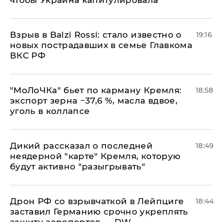
Взрыв в Balzi Rossi: стало известно о
19:16
новых пострадавших в семье Главкома
ВКС РФ
​"МоЛоЧКа" бьет по карману Кремля:
18:58
экспорт зерна −37,6 %, масла вдвое,
уголь в коллапсе
Дикий рассказал о последней
18:49
неядерной "карте" Кремля, которую
будут активно "разыгрывать"
​Дрон РФ со взрывчаткой в Лейпциге
18:44
заставил Германию срочно укреплять
защиту аэропортов — DW