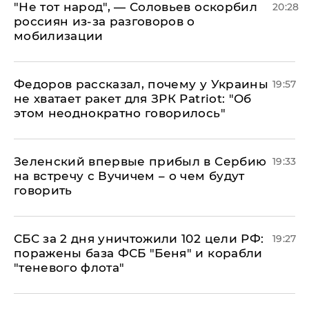
​"Не тот народ", — Соловьев оскорбил
20:28
россиян из-за разговоров о
мобилизации
Федоров рассказал, почему у Украины
19:57
не хватает ракет для ЗРК Patriot: "Об
этом неоднократно говорилось"
Зеленский впервые прибыл в Сербию
19:33
на встречу с Вучичем – о чем будут
говорить
СБС за 2 дня уничтожили 102 цели РФ:
19:27
поражены база ФСБ "Беня" и корабли
"теневого флота"