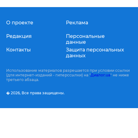
О проекте
Реклама
Редакция
Персональные
данные
Контакты
Защита персональных
данных
Использование материалов разрешается при условии ссылки
(для интернет-изданий - гиперссылки) на "
Диалог.ua
" не ниже
третьего абзаца.
� 2026,
Все права защищены.