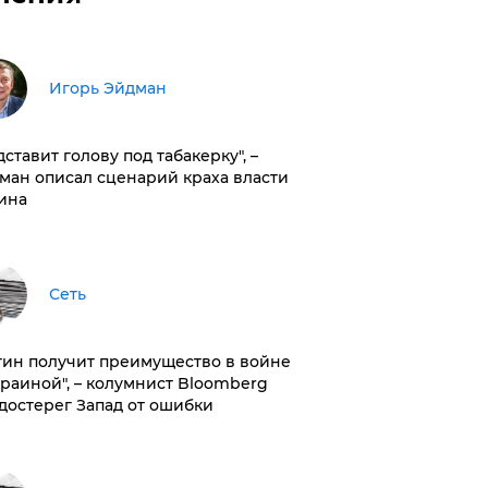
Игорь Эйдман
дставит голову под табакерку", –
ман описал сценарий краха власти
ина
Сеть
тин получит преимущество в войне
краиной", – колумнист Bloomberg
достерег Запад от ошибки