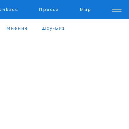
онбасс
Пресса
Мир
Мнение
Шоу-Биз