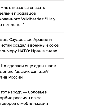
мль отказался спасать
ельки продавцов
кованного Wildberries: "Ни у
о нет денег"
ция, Саудовская Аравия и
истан создали военный союз
примеру НАТО: Иран в гневе
ША сделали еще один шаг к
дению "адских санкций"
тив России
е тот народ", — Соловьев
орбил россиян из-за
говоров о мобилизации