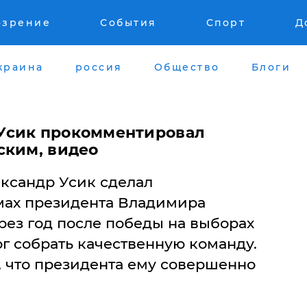
озрение
События
Спорт
Д
краина
россия
Общество
Блоги
- Усик прокомментировал
ским, видео
ександр Усик сделал
мах президента Владимира
рез год после победы на выборах
ог собрать качественную команду.
, что президента ему совершенно