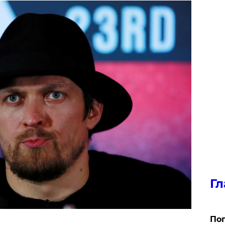
Гл
Поп