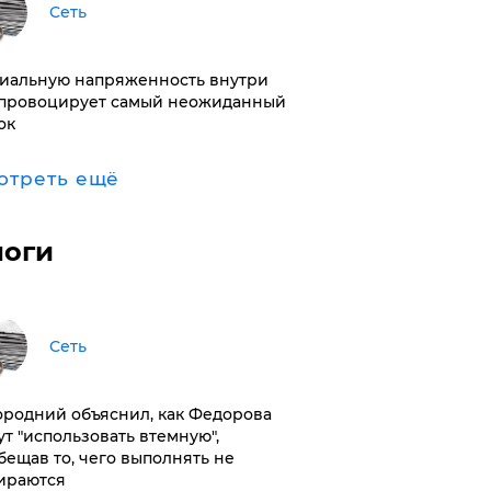
Сеть
иальную напряженность внутри
провоцирует самый неожиданный
ок
отреть ещё
логи
Сеть
ородний объяснил, как Федорова
ут "использовать втемную",
бещав то, чего выполнять не
ираются