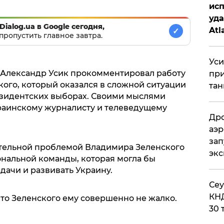
исп
уда
Dialog.ua в Google сегодня,
Atl
✓
пропустить главное завтра.
би
Уси
 Александр Усик прокомментировал работу
при
ого, который оказался в сложной ситуации
тан
езидентских выборах. Своими мыслями
аинскому журналисту и телеведущему
Дро
аэр
зап
чительной проблемой Владимира Зеленского
эк
ональной команды, которая могла бы
дачи и развивать Украину.
​Се
КНД
что Зеленского ему совершенно не жалко.
30 