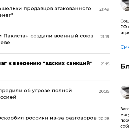
кошельки продавцов атакованного
21:49
енег"
Соц
РФ 
игр
 и Пакистан создали военный союз
21:19
неве
См
аг к введению "адских санкций"
21:15
Б
предили об угрозе полной
20:35
оссией
Заг
мог
 оскорбил россиян из-за разговоров
20:28
поо
соб