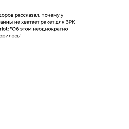
оров рассказал, почему у
аины не хватает ракет для ЗРК
riot: "Об этом неоднократно
орилось"