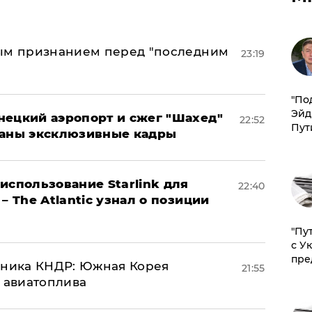
ным признанием перед "последним
23:19
​"По
Эйд
нецкий аэропорт и сжег "Шахед"
22:52
Пут
ваны эксклюзивные кадры
использование Starlink для
22:40
– The Atlantic узнал о позиции
"Пу
с У
пре
юзника КНДР: Южная Корея
21:55
н авиатоплива