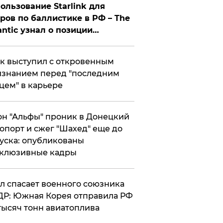
ользование Starlink для
ров по баллистике в РФ – The
antic узнал о позиции
знесмена
к выступил с откровенным
знанием перед "последним
цем" в карьере
н "Альфы" проник в Донецкий
опорт и сжег "Шахед" еще до
уска: опубликованы
склюзивные кадры
ул спасает военного союзника
Р: Южная Корея отправила РФ
тысяч тонн авиатоплива