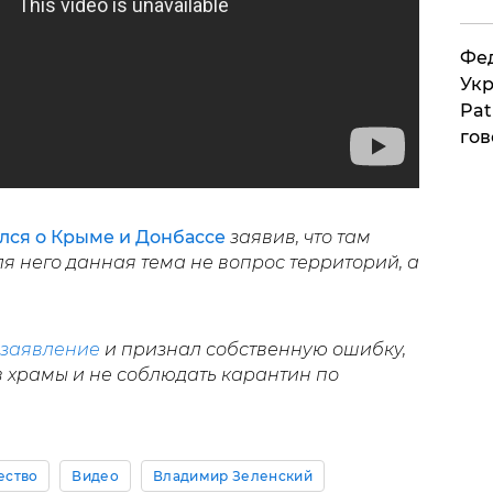
Фед
Укр
Pat
гов
лся о Крыме и Донбассе
заявив, что там
я него данная тема не вопрос территорий, а
 заявление
и признал собственную ошибку,
в храмы и не соблюдать карантин по
ество
Видео
Владимир Зеленский