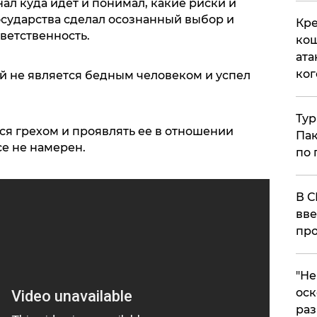
ал куда идет и понимал, какие риски и
государства сделал осознанный выбор и
Кре
тветственность.
кош
ата
ког
ий не является бедным человеком и успел
Тур
ся грехом и проявлять ее в отношении
Пак
е не намерен.
по 
В С
вве
про
​"Н
оск
раз