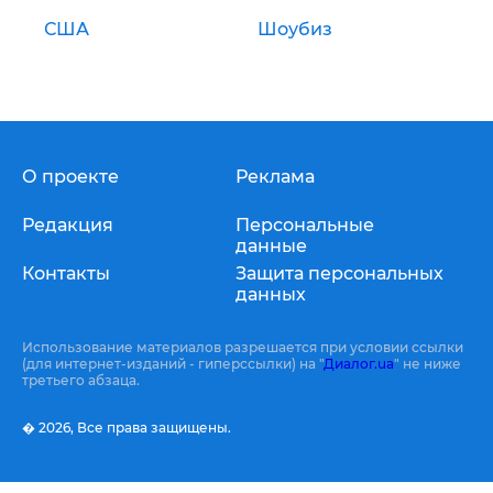
США
Шоубиз
О проекте
Реклама
Редакция
Персональные
данные
Контакты
Защита персональных
данных
Использование материалов разрешается при условии ссылки
(для интернет-изданий - гиперссылки) на "
Диалог.ua
" не ниже
третьего абзаца.
� 2026,
Все права защищены.