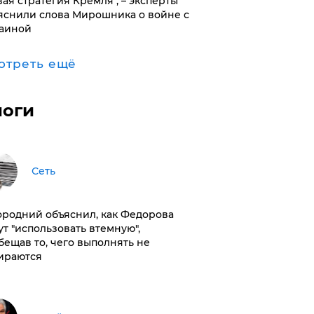
вая стратегия Кремля", – эксперты
яснили слова Мирошника о войне с
аиной
отреть ещё
логи
Сеть
ородний объяснил, как Федорова
ут "использовать втемную",
бещав то, чего выполнять не
ираются