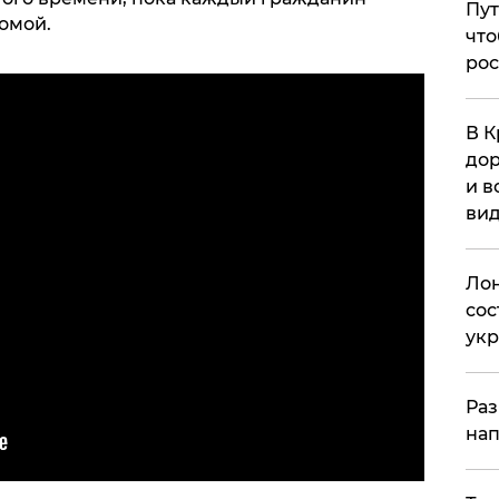
Пут
омой.
что
рос
В К
дор
и в
вид
Лон
сос
ук
Раз
нап