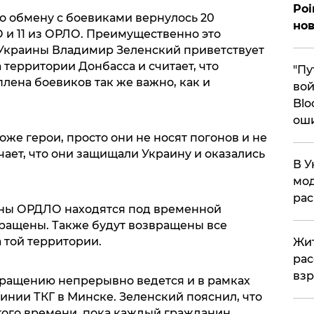
Poi
 по обмену с боевиками вернулось 20
нов
 и 11 из ОРЛО. Преимущественно это
 Украины Владимир Зеленский приветствует
территории Донбасса и считает, что
"Пу
лена боевиков так же важно, как и
вой
Blo
ош
оже герои, просто они не носят погонов и не
ает, что они защищали Украину и оказались
В У
мод
ра
оны ОРДЛО находятся под временной
вращены. Также будут возвращены все
 той территории.
Жит
рас
вз
звращению непрерывно ведется и в рамках
линии ТКГ в Минске. Зеленский пояснил, что
того времени, пока каждый гражданин