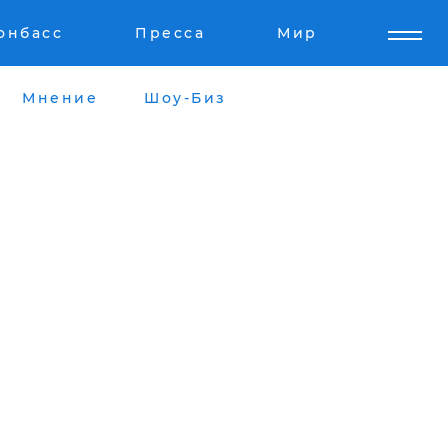
онбасс
Пресса
Мир
Мнение
Шоу-Биз