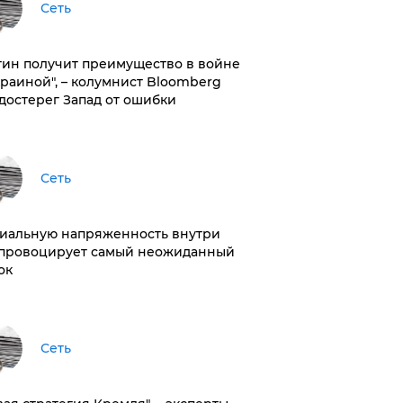
Сеть
тин получит преимущество в войне
краиной", – колумнист Bloomberg
достерег Запад от ошибки
Сеть
иальную напряженность внутри
провоцирует самый неожиданный
ок
Сеть