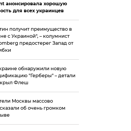
nt анонсировала хорошую
ость для всех украинцев
тин получит преимущество в
не с Украиной", – колумнист
omberg предостерег Запад от
ибки
краине обнаружили новую
ификацию "Герберы" – детали
скрыл Флеш
ели Москвы массово
сказали об очень громком
рыве