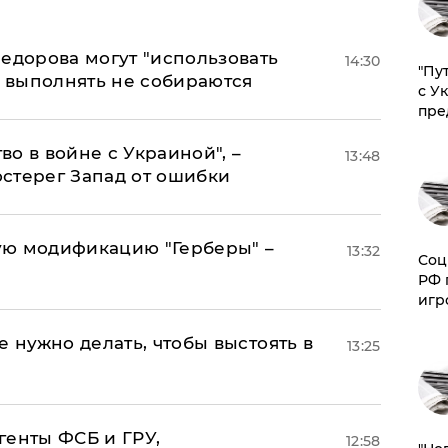
едорова могут "использовать
14:30
"Пу
о выполнять не собираются
с У
пре
о в войне с Украиной", –
13:48
стерег Запад от ошибки
ую модификацию "Герберы" –
13:32
Соц
РФ 
игр
е нужно делать, чтобы выстоять в
13:25
генты ФСБ и ГРУ,
12:58