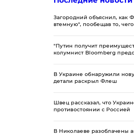
Последние новости
Загородний объяснил, как Ф
втемную", пообещав то, чег
"Путин получит преимуществ
колумнист Bloomberg предо
В Украине обнаружили нов
детали раскрыл Флеш
Швец рассказал, что Украин
противостоянии с Россией
В Николаеве разоблачены а