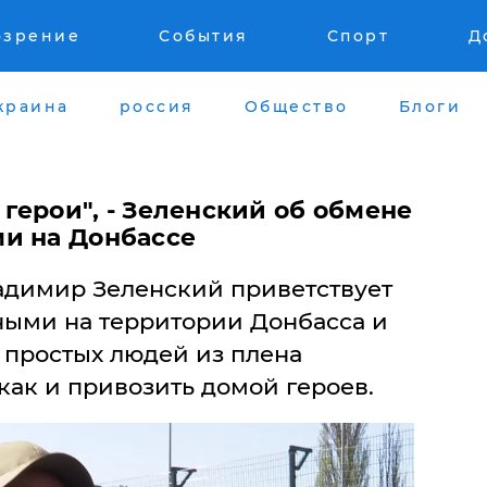
озрение
События
Спорт
Д
краина
россия
Общество
Блоги
герои", - Зеленский об обмене
и на Донбассе
адимир Зеленский приветствует
ыми на территории Донбасса и
ь простых людей из плена
как и привозить домой героев.