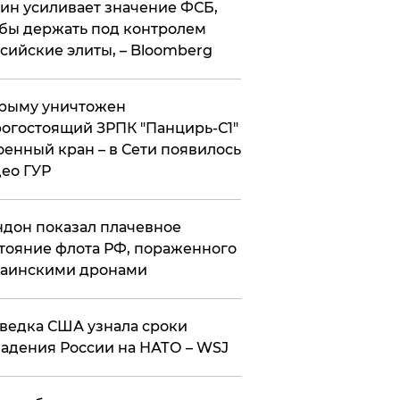
ин усиливает значение ФСБ,
бы держать под контролем
сийские элиты, – Bloomberg
рыму уничтожен
огостоящий ЗРПК "Панцирь-С1"
оенный кран – в Сети появилось
ео ГУР
дон показал плачевное
тояние флота РФ, пораженного
раинскими дронами
ведка США узнала сроки
адения России на НАТО – WSJ