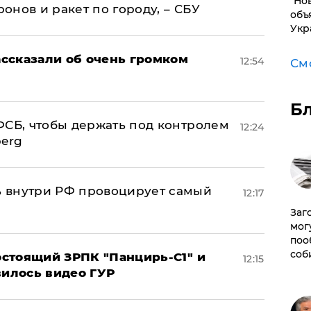
"Но
нов и ракет по городу, – СБУ
объ
Укр
ссказали об очень громком
12:54
См
Б
ФСБ, чтобы держать под контролем
12:24
berg
 внутри РФ провоцирует самый
12:17
Заг
мог
поо
соб
стоящий ЗРПК "Панцирь-С1" и
12:15
вилось видео ГУР