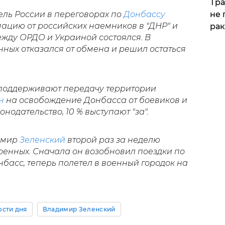
Тра
ель России в переговорах по
Донбассу
не 
ацию от российских наемников в "ДНР" и
рак
ежду ОРДО и Украиной состоялся. В
ных отказался от обмена и решил остаться
 поддерживают передачу территории
н
на освобождение Донбасса от боевиков и
нодательство, 10 % выступают "за".
димир
Зеленский
второй раз за неделю
оенных. Сначала он возобновил поездки по
басс, теперь полетел в военный городок на
ости дня
Владимир Зеленский