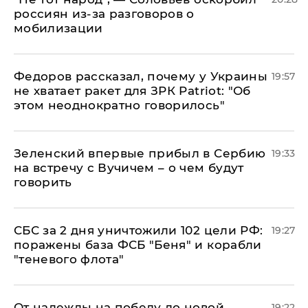
россиян из-за разговоров о
мобилизации
Федоров рассказал, почему у Украины
19:57
не хватает ракет для ЗРК Patriot: "Об
этом неоднократно говорилось"
Зеленский впервые прибыл в Сербию
19:33
на встречу с Вучичем – о чем будут
говорить
СБС за 2 дня уничтожили 102 цели РФ:
19:27
поражены база ФСБ "Беня" и корабли
"теневого флота"
От надежды на победу до новой
19:22