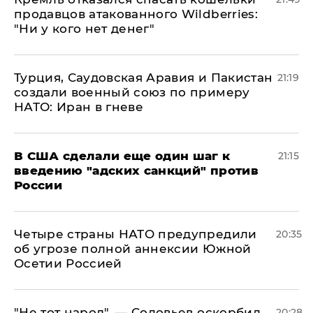
продавцов атакованного Wildberries:
"Ни у кого нет денег"
Турция, Саудовская Аравия и Пакистан
21:19
создали военный союз по примеру
НАТО: Иран в гневе
В США сделали еще один шаг к
21:15
введению "адских санкций" против
России
Четыре страны НАТО предупредили
20:35
об угрозе полной аннексии Южной
Осетии Россией
​"Не тот народ", — Соловьев оскорбил
20:28