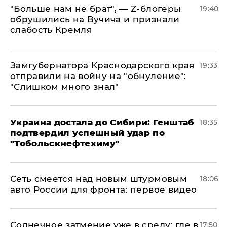
​"Больше нам не брат", — Z-блогеры
19:40
обрушились на Вучича и признали
слабость Кремля
Замгубернатора Краснодарского края
19:33
отправили на войну на "обнуление":
"Слишком много знал"
Украина достала до Сибири: Генштаб
18:35
подтвердил успешный удар по
"Тобольскнефтехиму"
Сеть смеется над новым штурмовым
18:06
авто России для фронта: первое видео
​Солнечное затмение уже в среду: где в
17:50