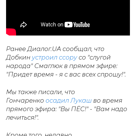
Ранее Диалог.UA сообщал, что
Добкин
устроил ссору
со "слугой
народа" Смаглюк в прямом эфире:
"Придет время - я с вас всех спрошу!".
Мы также писали, что
Гончаренко
осадил Лукаш
во время
прямого эфира: "Вы ПЁС!" - "Вам надо
лечиться!".
Кроме того, недавно