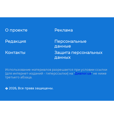
О проекте
Реклама
Редакция
Персональные
данные
Контакты
Защита персональных
данных
Использование материалов разрешается при условии ссылки
(для интернет-изданий - гиперссылки) на "
Диалог.ua
" не ниже
третьего абзаца.
� 2026,
Все права защищены.