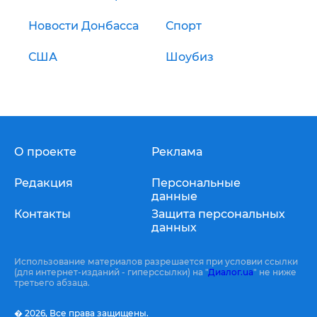
Новости Донбасса
Спорт
США
Шоубиз
О проекте
Реклама
Редакция
Персональные
данные
Контакты
Защита персональных
данных
Использование материалов разрешается при условии ссылки
(для интернет-изданий - гиперссылки) на "
Диалог.ua
" не ниже
третьего абзаца.
� 2026,
Все права защищены.