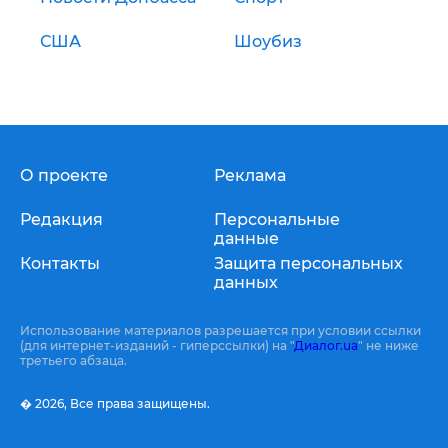
США
Шоубиз
О проекте
Реклама
Редакция
Персональные
данные
Контакты
Защита персональных
данных
Использование материалов разрешается при условии ссылки
(для интернет-изданий - гиперссылки) на "
Диалог.ua
" не ниже
третьего абзаца.
� 2026,
Все права защищены.