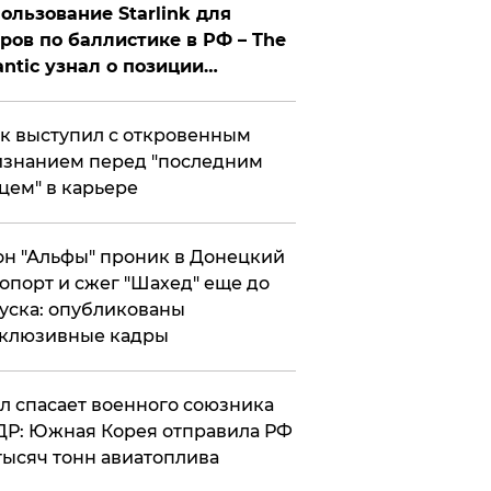
ользование Starlink для
ров по баллистике в РФ – The
antic узнал о позиции
знесмена
к выступил с откровенным
знанием перед "последним
цем" в карьере
н "Альфы" проник в Донецкий
опорт и сжег "Шахед" еще до
уска: опубликованы
склюзивные кадры
ул спасает военного союзника
Р: Южная Корея отправила РФ
тысяч тонн авиатоплива