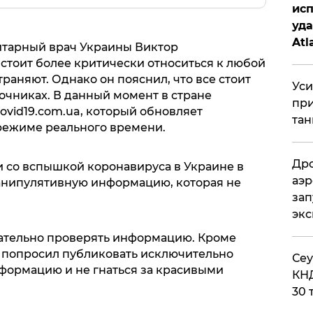
исп
уда
Atl
нитарный врач Украины Виктор
би
 стоит более критически относиться к любой
аняют. Однако он пояснил, что все стоит
Уси
очниках. В данный момент в стране
при
covid19.com.ua, который обновляет
тан
режиме реального времени.
Дро
зи со вспышкой коронавируса в Украине в
аэр
анипулятивную информацию, которая не
зап
эк
щательно проверять информацию. Кроме
и попросил публиковать исключительно
​Се
ормацию и не гнаться за красивыми
КНД
30 