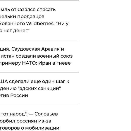
мль отказался спасать
ельки продавцов
кованного Wildberries: "Ни у
о нет денег"
ция, Саудовская Аравия и
истан создали военный союз
примеру НАТО: Иран в гневе
ША сделали еще один шаг к
дению "адских санкций"
тив России
е тот народ", — Соловьев
орбил россиян из-за
говоров о мобилизации