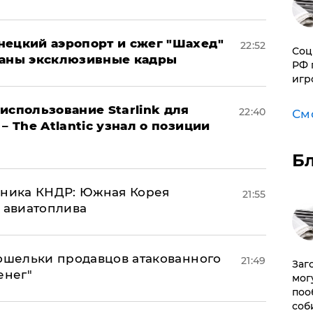
нецкий аэропорт и сжег "Шахед"
22:52
Соц
ваны эксклюзивные кадры
РФ 
игр
использование Starlink для
22:40
См
– The Atlantic узнал о позиции
Б
юзника КНДР: Южная Корея
21:55
н авиатоплива
кошельки продавцов атакованного
21:49
Заг
енег"
мог
поо
соб