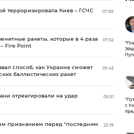
й терроризировала Киев – ГСЧС
07:59
енитные ракеты, которые в 4 раза
07:52
​"По
 Fire Point
Эйд
Пут
вал способ, как Украина сможет
07:43
ских баллистических ракет
рани отреагировали на удар
05:51
"Пу
с У
пре
ным признанием перед "последним
23:19