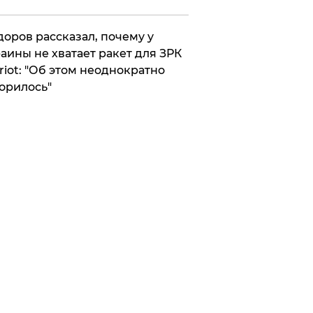
оров рассказал, почему у
аины не хватает ракет для ЗРК
riot: "Об этом неоднократно
орилось"