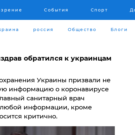
озрение
События
Спорт
Д
краина
россия
Общество
Блоги
нздрав обратился к украинцам
охранения Украины призвали не
ную информацию о коронавирусе
 Главный санитарный врач
к любой информации, кроме
осится критично.