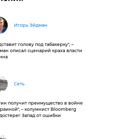
Игорь Эйдман
дставит голову под табакерку", –
ман описал сценарий краха власти
ина
Сеть
тин получит преимущество в войне
краиной", – колумнист Bloomberg
достерег Запад от ошибки