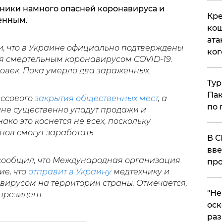
аники намного опасней коронавируса и
Кре
енным.
кош
ата
, что в Украине официально подтверждены
ког
я смертельным коронавирусом COVID-19.
ловек. Пока умерло два зараженных.
Тур
Пак
ассового
закрытия общественных мест
, а
по 
ане существенно упадут продажи и
ако это коснется не всех, поскольку
ов смогут заработать.
В С
вве
 сообщил, что Международная организация
про
е, что
отправит в Украину
медтехнику и
вирусом на территории страны. Отмечается,
​"Н
президент.
оск
раз