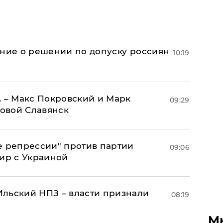
ение о решении по допуску россиян
10:19
, – Макс Покровский и Марк
09:29
овой Славянск
е репрессии" против партии
09:06
мир с Украиной
льский НПЗ – власти признали
08:19
М