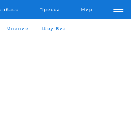
онбасс
Пресса
Мир
Мнение
Шоу-Биз