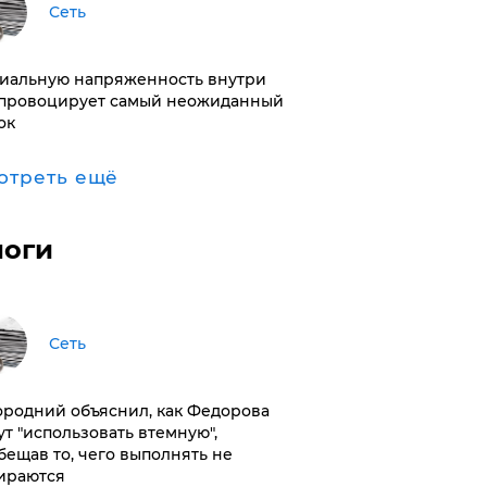
Сеть
иальную напряженность внутри
провоцирует самый неожиданный
ок
отреть ещё
логи
Сеть
ородний объяснил, как Федорова
ут "использовать втемную",
бещав то, чего выполнять не
ираются