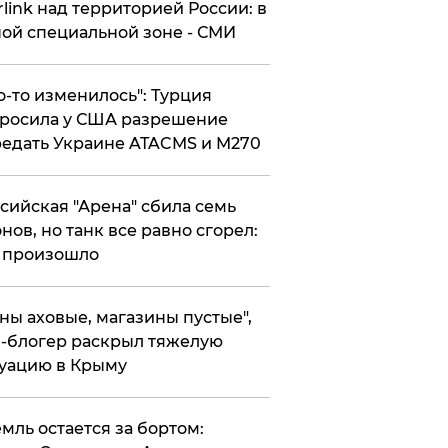
rlink над территорией России: в
ой специальной зоне - СМИ
то-то изменилось": Турция
росила у США разрешение
едать Украине ATACMS и M270
ссийская "Арена" сбила семь
нов, но танк все равно сгорел:
 произошло
ены аховые, магазины пустые",
-блогер раскрыл тяжелую
уацию в Крыму
емль остается за бортом: