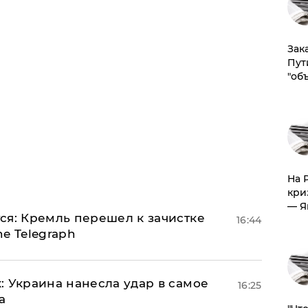
Зак
Пут
"об
На 
кри
— Я
ся: Кремль перешел к зачистке
16:44
e Telegraph
: Украина нанесла удар в самое
16:25
а