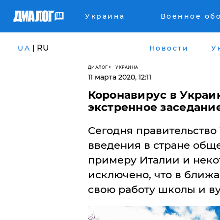
Украина
Военное об
| RU
UA
Новости
У
ДИАЛОГ
УКРАИНА
11 марта 2020, 12:11
Коронавирус в Украи
экстренное заседание
Сегодня правительство
введения в стране общ
примеру Италии и некот
исключено, что в ближ
свою работу школы и ву