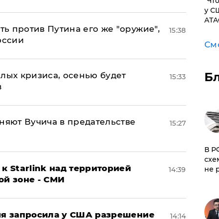
​"Ч
у С
ATA
ь против Путина его же "оружие",
15:38
оссии
См
Б
лых кризиса, осенью будет
15:33
в
няют Вучича в предательстве
15:27
​В 
схе
к Starlink над территорией
не 
14:39
ой зоне - СМИ
ция запросила у США разрешение
14:14