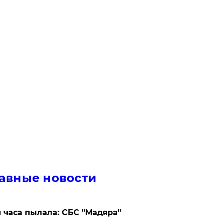
авные новости
 часа пылала: СБС "Мадяра"