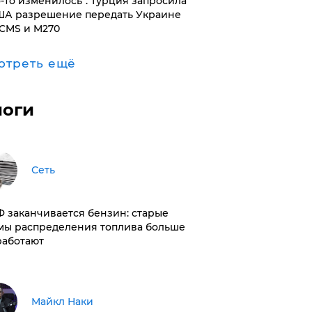
то-то изменилось": Турция запросила
ША разрешение передать Украине
CMS и M270
отреть ещё
логи
Сеть
РФ заканчивается бензин: старые
мы распределения топлива больше
работают
Майкл Наки