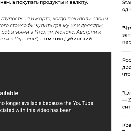
м, а покупать продукты и валюту.
Sta
одн
лупость на 8 марта, когда покупали своим
го стоило бы купить гречку или доллары,
​"Ч
и событиями в Италии, Монако, Австрии и
зап
а и в Украине",
- отметил Дубинский.
пер
​Ро
дро
что
​"Ц
— Z
сит
​Кр