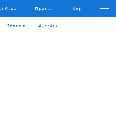
онбасс
Пресса
Мир
Мнение
Шоу-Биз