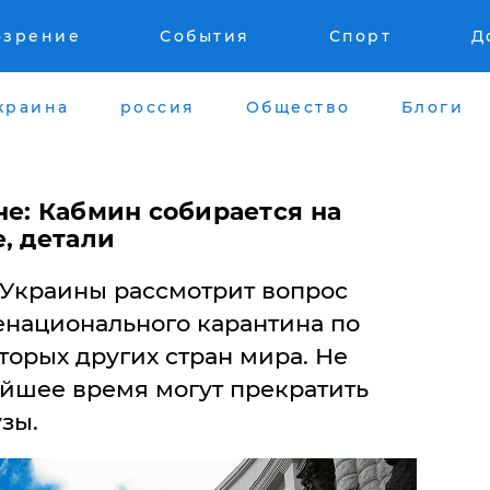
озрение
События
Спорт
Д
краина
россия
Общество
Блоги
не: Кабмин собирается на
, детали
 Украины рассмотрит вопрос
енационального карантина по
орых других стран мира. Не
айшее время могут прекратить
зы.