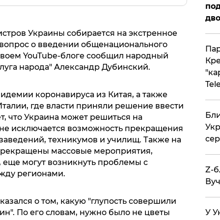
под
дво
нистров Украины собирается на экстренное
я вопрос о введении общенационального
Пар
 своем YouTube-блоге сообщил народный
Кре
луга народа" Александр Дубинский.
"ка
Tel
идемии коронавируса из Китая, а также
Италии, где власти приняли решение ввести
Бли
т, что Украина может решиться на
Укр
, не исключается возможность прекращения
сер
заведений, техникумов и училищ. Также на
 прекращены массовые мероприятия,
 еще могут возникнуть проблемы с
Z-б
жду регионами.
Вуч
азался о том, какую "глупость совершили
н". По его словам, нужно было не цветы
У У