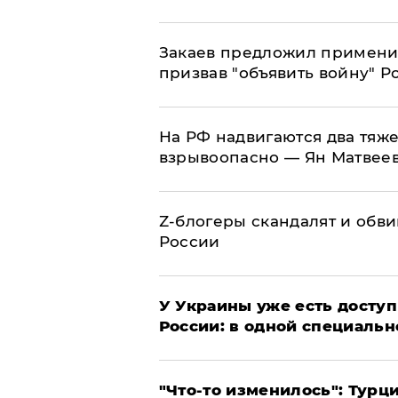
Закаев предложил применит
призвав "объявить войну" Р
На РФ надвигаются два тяже
взрывоопасно — Ян Матвее
Z-блогеры скандалят и обви
России
У Украины уже есть доступ 
России: в одной специальн
​"Что-то изменилось": Тур