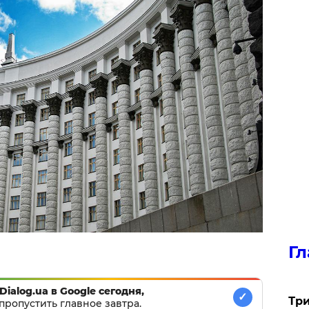
Гл
Dialog.ua в Google сегодня,
✓
Три
пропустить главное завтра.