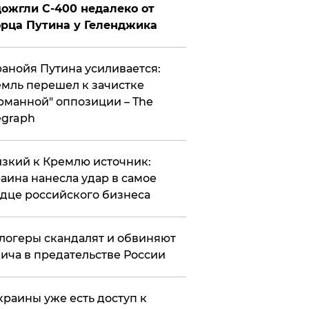
ожгли С-400 недалеко от
рца Путина у Геленджика
анойя Путина усиливается:
мль перешел к зачистке
рманной" оппозиции – The
egraph
зкий к Кремлю источник:
аина нанесла удар в самое
дце российского бизнеса
логеры скандалят и обвиняют
ича в предательстве России
краины уже есть доступ к