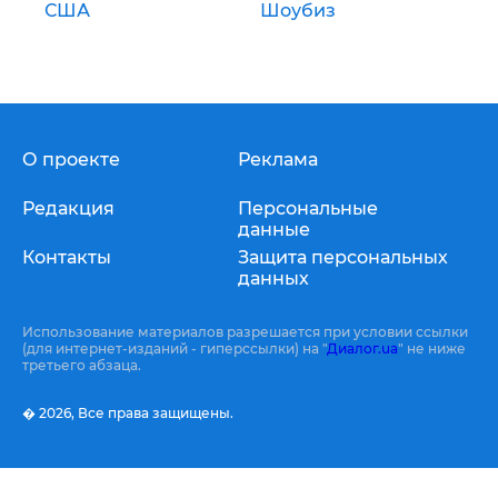
США
Шоубиз
О проекте
Реклама
Редакция
Персональные
данные
Контакты
Защита персональных
данных
Использование материалов разрешается при условии ссылки
(для интернет-изданий - гиперссылки) на "
Диалог.ua
" не ниже
третьего абзаца.
� 2026,
Все права защищены.