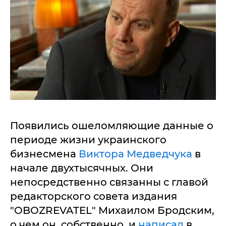
Появились ошеломляющие данные о
периоде жизни украинского
бизнесмена
Виктора Медведчука
в
начале двухтысячных. Они
непосредственно связанны с главой
редакторского совета издания
"OBOZREVATEL" Михаилом Бродским,
о чем он, собственно, и
написал
в