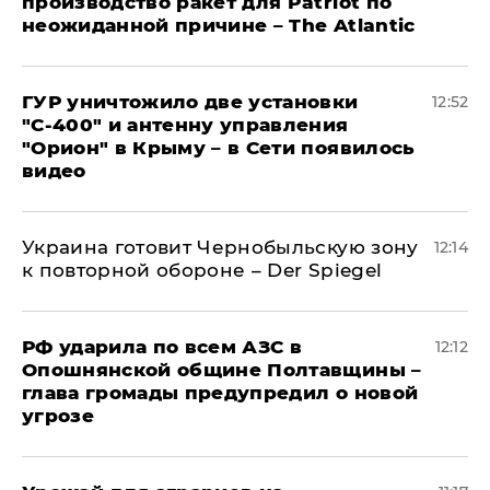
производство ракет для Patriot по
неожиданной причине – The Atlantic
ГУР уничтожило две установки
12:52
"С‑400" и антенну управления
"Орион" в Крыму – в Сети появилось
видео
Украина готовит Чернобыльскую зону
12:14
к повторной обороне – Der Spiegel
РФ ударила по всем АЗС в
12:12
Опошнянской общине Полтавщины –
глава громады предупредил о новой
угрозе