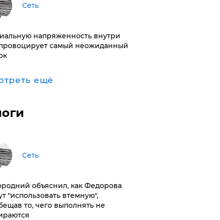
Сеть
иальную напряженность внутри
провоцирует самый неожиданный
ок
отреть ещё
логи
Сеть
ородний объяснил, как Федорова
ут "использовать втемную",
бещав то, чего выполнять не
ираются