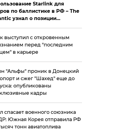
ользование Starlink для
ров по баллистике в РФ – The
antic узнал о позиции
знесмена
к выступил с откровенным
знанием перед "последним
цем" в карьере
н "Альфы" проник в Донецкий
опорт и сжег "Шахед" еще до
уска: опубликованы
склюзивные кадры
ул спасает военного союзника
Р: Южная Корея отправила РФ
тысяч тонн авиатоплива