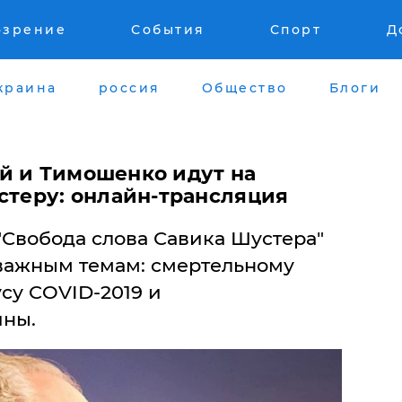
озрение
События
Спорт
Д
краина
россия
Общество
Блоги
ий и Тимошенко идут на
стеру: онлайн-трансляция
"Свобода слова Савика Шустера"
важным темам: смертельному
су COVID-2019 и
ины.