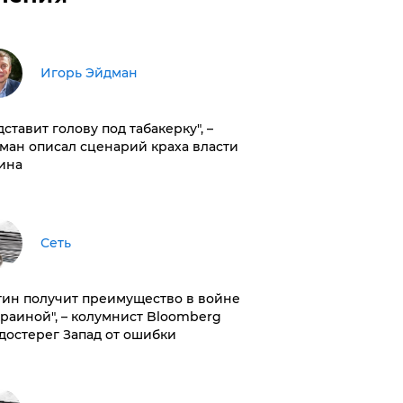
Игорь Эйдман
дставит голову под табакерку", –
ман описал сценарий краха власти
ина
Сеть
тин получит преимущество в войне
краиной", – колумнист Bloomberg
достерег Запад от ошибки