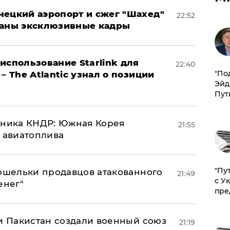
нецкий аэропорт и сжег "Шахед"
22:52
ваны эксклюзивные кадры
использование Starlink для
22:40
​"По
– The Atlantic узнал о позиции
Эйд
Пут
юзника КНДР: Южная Корея
21:55
н авиатоплива
"Пу
кошельки продавцов атакованного
21:49
с У
енег"
пре
 и Пакистан создали военный союз
21:19