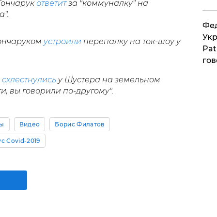
 Гончарук
ответит
за "коммуналку" на
".
Фед
Укр
Гончаруком
устроили
перепалку на ток-шоу у
Pat
гов
о
схлестнулись
у Шустера на земельном
и, вы говорили по-другому".
ны
Видео
Борис Филатов
с Covid-2019