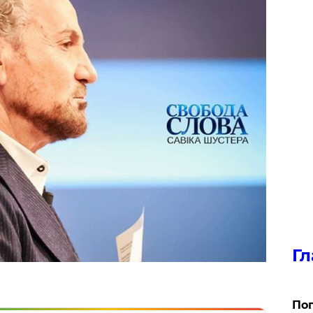
Гл
Поп