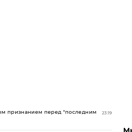
ным признанием перед "последним
23:19
М