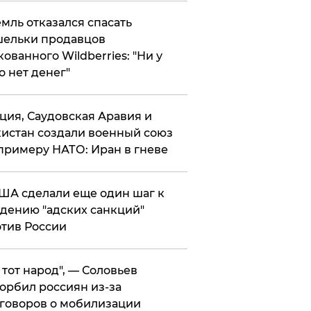
мль отказался спасать
ельки продавцов
кованного Wildberries: "Ни у
о нет денег"
ция, Саудовская Аравия и
истан создали военный союз
примеру НАТО: Иран в гневе
ША сделали еще один шаг к
дению "адских санкций"
тив России
е тот народ", — Соловьев
орбил россиян из-за
говоров о мобилизации