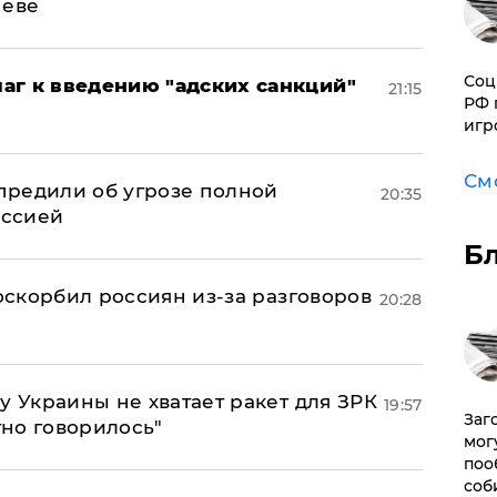
неве
Соц
аг к введению "адских санкций"
21:15
РФ 
игр
См
предили об угрозе полной
20:35
оссией
Б
 оскорбил россиян из-за разговоров
20:28
у Украины не хватает ракет для ЗРК
19:57
Заг
тно говорилось"
мог
поо
соб