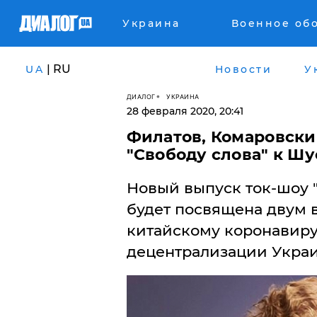
Украина
Военное об
| RU
UA
Новости
У
ДИАЛОГ
УКРАИНА
28 февраля 2020, 20:41
​Филатов, Комаровск
"Свободу слова" к Шу
Новый выпуск ток-шоу 
будет посвящена двум 
китайскому коронавиру
децентрализации Укра