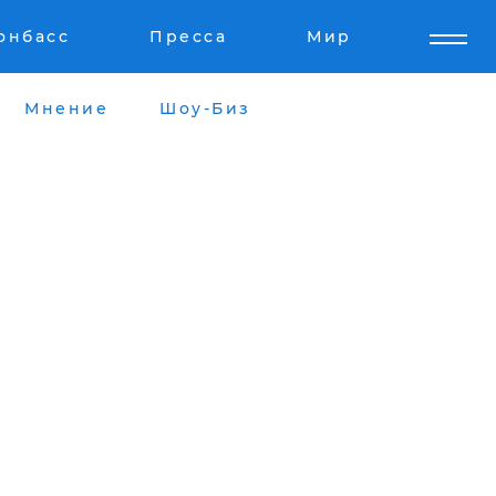
онбасс
Пресса
Мир
Мнение
Шоу-Биз