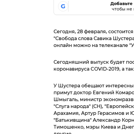
Добавьте 
G
чтобы не 
Сегодня, 28 февраля, состоитс
"Свобода слова Савика Шустера"
онлайн можно на телеканале "Ук
Сегодняшний выпуск будет по
коронавируса COVID-2019, а т
У Шустера обещают интересный 
примут доктор Евгений Комар
Шмыгаль, министр экономразв
"Слуга народа" (СН), "Европей
Арахамия, Артур Герасимов и Юр
"Батькивщина" Александр Корн
Тимошенко, мэры Киева и Днеп
другие.