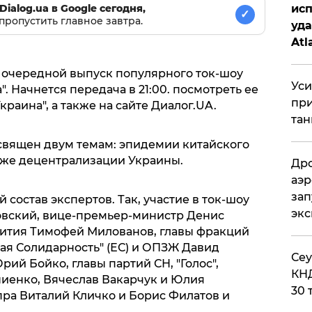
Dialog.ua в Google сегодня,
исп
✓
пропустить главное завтра.
уда
Atl
би
я очередной выпуск популярного ток-шоу
Уси
. Начнется передача в 21:00. посмотреть ее
при
раина", а также на сайте Диалог.UA.
тан
священ двум темам: эпидемии китайского
акже децентрализации Украины.
Дро
аэр
зап
состав экспертов. Так, участие в ток-шоу
эк
овский, вице-премьер-министр Денис
ития Тимофей Милованов, главы фракций
ская Солидарность" (ЕС) и ОПЗЖ Давид
​Се
ий Бойко, главы партий СН, "Голос",
КНД
иенко, Вячеслав Вакарчук и Юлия
30 
ра Виталий Кличко и Борис Филатов и