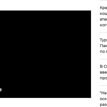
Кре
кош
ата
ког
Тур
Пак
по 
В С
вве
про
​"Н
оск
раз