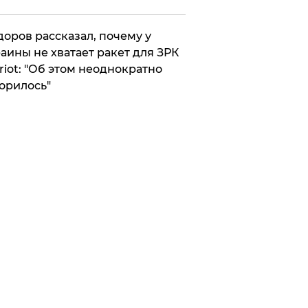
оров рассказал, почему у
аины не хватает ракет для ЗРК
riot: "Об этом неоднократно
орилось"