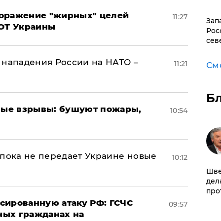
поражение "жирных" целей
11:27
Зап
ВОТ Украины
Рос
сев
 нападения России на НАТО –
11:21
См
Б
ые взрывы: бушуют пожары,
10:54
 пока не передает Украине новые
10:12
Шве
дел
про
сированную атаку РФ: ГСЧС
09:57
ных гражданах на