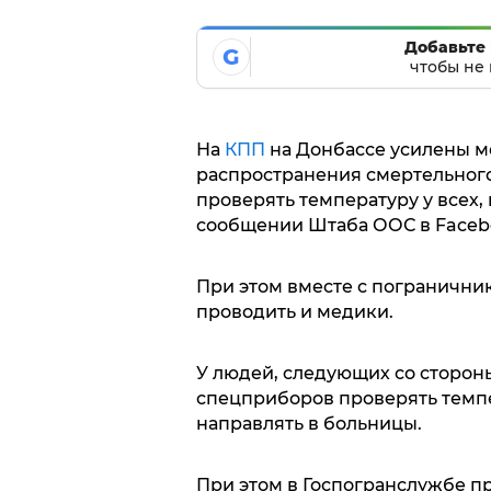
Добавьте 
G
чтобы не 
На
КПП
на Донбассе усилены 
распространения смертельног
проверять температуру у всех,
сообщении Штаба ООС в Faceb
При этом вместе с погранични
проводить и медики.
У людей, следующих со сторо
спецприборов проверять темпер
направлять в больницы.
При этом в Госпогранслужбе п