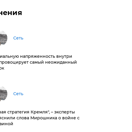
нения
Сеть
иальную напряженность внутри
провоцирует самый неожиданный
ок
Сеть
вая стратегия Кремля", – эксперты
яснили слова Мирошника о войне с
аиной