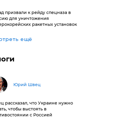
ад призвали к рейду спецназа в
сию для уничтожения
ерокорейских ракетных установок
отреть ещё
логи
Юрий Швец
ц рассказал, что Украине нужно
ать, чтобы выстоять в
тивостоянии с Россией