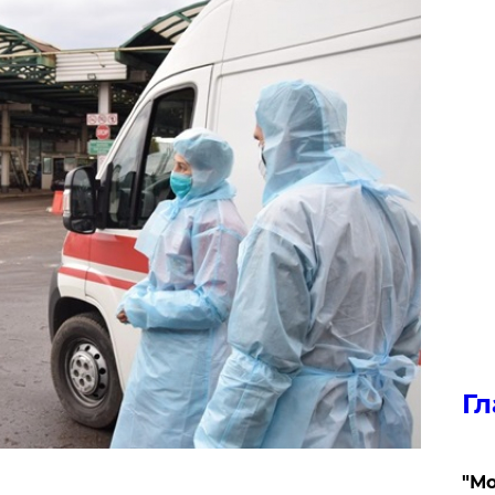
Гл
"Мо