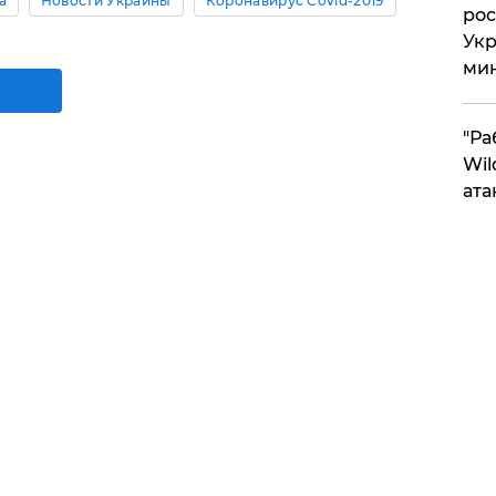
а
Новости Украины
Коронавирус Covid-2019
рос
Укр
ми
"Ра
Wil
ата