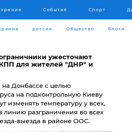
озрение
События
Спорт
Д
краина
россия
Общество
Блоги
пограничники ужесточают
КПП для жителей "ДНР" и
на Донбассе с целью
руса на подконтрольную Киеву
т изменять температуру у всех,
з линию разграничения во всех
езда-выезда в районе ООС.