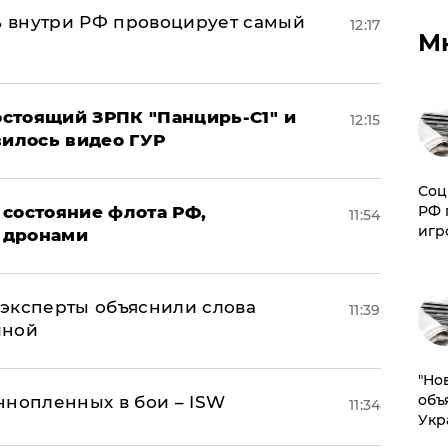
 внутри РФ провоцирует самый
12:17
М
стоящий ЗРПК "Панцирь-С1" и
12:15
вилось видео ГУР
Соц
РФ 
 состояние флота РФ,
11:54
игр
 дронами
– эксперты объяснили слова
11:39
иной
"Но
объ
ннопленных в бои – ISW
11:34
Укр