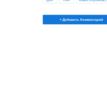
"ДНР"
"ЛНР"
Новости Донбасс
+ Добавить Комментарий