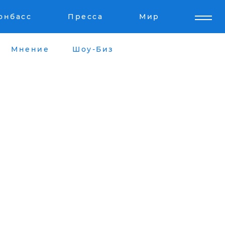
онбасс
Пресса
Мир
Мнение
Шоу-Биз