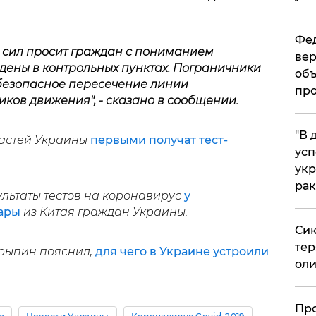
Фед
сил просит граждан с пониманием
вер
едены в контрольных пунктах. Пограничники
объ
 безопасное пересечение линии
про
иков движения", - сказано в сообщении.
​"В
ластей Украины
первыми получат тест-
усп
укр
рак
ультаты тестов на коронавирус
у
ары
из Китая граждан Украины.
Сик
тер
рыпин пояснил,
для чего в Украине устроили
оли
​Пр