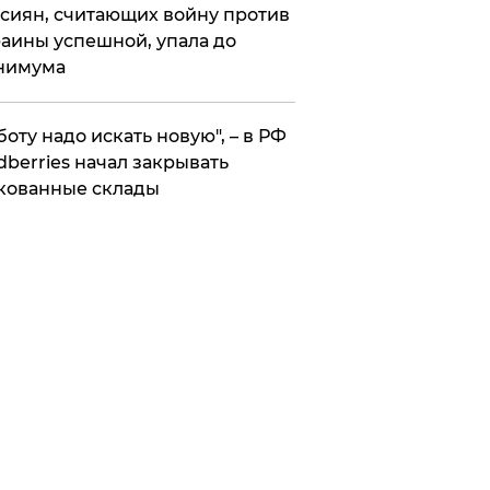
сиян, считающих войну против
аины успешной, упала до
нимума
боту надо искать новую", – в РФ
dberries начал закрывать
кованные склады