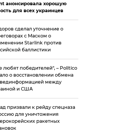
nt анонсировала хорошую
ость для всех украинцев
оров сделал уточнение о
еговорах с Маском о
менении Starlink против
сийской баллистики
се любят победителей", – Politico
ало о восстановлении обмена
звединформацией между
раиной и США
ад призвали к рейду спецназа
оссию для уничтожения
ерокорейских ракетных
ановок