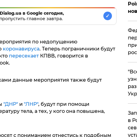
Poi
нов
Dialog.ua в Google сегодня,
✓
пропустить главное завтра.
Фед
пер
мероприятия по недопущению
при
о
коронавируса
. Теперь пограничники будут
рос
 кто
пересекает
КПВВ, говорится в
ook.
​"В
узн
ками данные мероприятия также будут
ра
Ук
ны
"ДНР"
и
"ЛНР"
, будут при помощи
атуру тела, а тех, у кого она повышена,
Зап
в Р
сев
уст
росят с пониманием отнестись к подобным