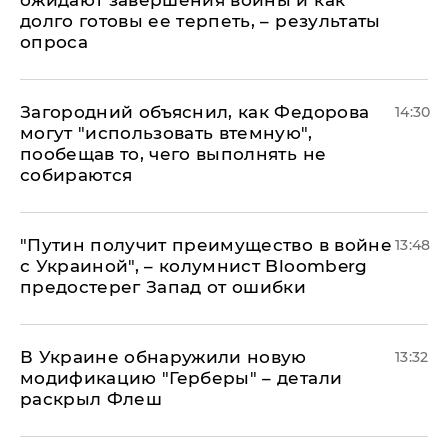
ожидают завершения войны и как
долго готовы ее терпеть, – результаты
опроса
Загородний объяснил, как Федорова
14:30
могут "использовать втемную",
пообещав то, чего выполнять не
собираются
"Путин получит преимущество в войне
13:48
с Украиной", – колумнист Bloomberg
предостерег Запад от ошибки
В Украине обнаружили новую
13:32
модификацию "Герберы" – детали
раскрыл Флеш