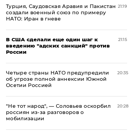
Турция, Саудовская Аравия и Пакистан
21:19
создали военный союз по примеру
НАТО: Иран в гневе
В США сделали еще один шаг к
21:15
введению "адских санкций" против
России
Четыре страны НАТО предупредили
20:35
об угрозе полной аннексии Южной
Осетии Россией
​"Не тот народ", — Соловьев оскорбил
20:28
россиян из-за разговоров о
мобилизации