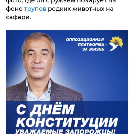
фото, где он с ружьем позирует на
фоне
трупов
редких животных на
сафари.