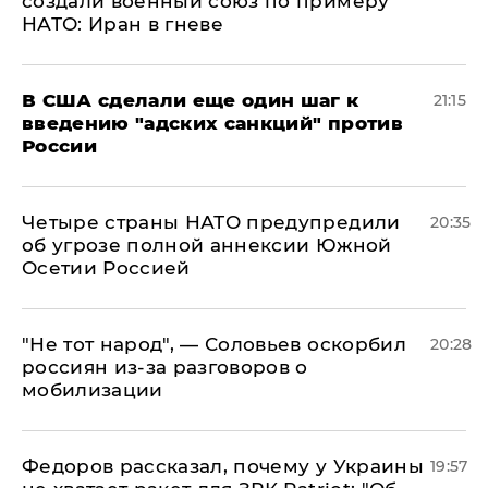
создали военный союз по примеру
НАТО: Иран в гневе
В США сделали еще один шаг к
21:15
введению "адских санкций" против
России
Четыре страны НАТО предупредили
20:35
об угрозе полной аннексии Южной
Осетии Россией
​"Не тот народ", — Соловьев оскорбил
20:28
россиян из-за разговоров о
мобилизации
Федоров рассказал, почему у Украины
19:57