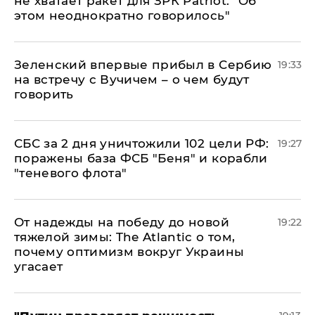
не хватает ракет для ЗРК Patriot: "Об
этом неоднократно говорилось"
Зеленский впервые прибыл в Сербию
19:33
на встречу с Вучичем – о чем будут
говорить
СБС за 2 дня уничтожили 102 цели РФ:
19:27
поражены база ФСБ "Беня" и корабли
"теневого флота"
От надежды на победу до новой
19:22
тяжелой зимы: The Atlantic о том,
почему оптимизм вокруг Украины
угасает