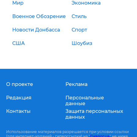
Мир
Экономика
Военное Обозрение
Стиль
Новости Донбасса
Спорт
США
Шоубиз
О проекте
Реклама
Редакция
Персональные
данные
Контакты
Защита персональных
данных
Использование материалов разрешается при условии ссылки
(для интернет-изданий - гиперссылки) на "
Диалог.ua
" не ниже