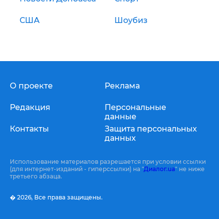
США
Шоубиз
О проекте
Реклама
Редакция
Персональные
данные
Контакты
Защита персональных
данных
Использование материалов разрешается при условии ссылки
(для интернет-изданий - гиперссылки) на "
Диалог.ua
" не ниже
третьего абзаца.
� 2026,
Все права защищены.