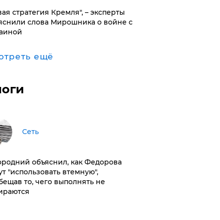
вая стратегия Кремля", – эксперты
яснили слова Мирошника о войне с
аиной
отреть ещё
логи
Сеть
ородний объяснил, как Федорова
ут "использовать втемную",
бещав то, чего выполнять не
ираются