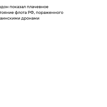
дон показал плачевное
тояние флота РФ, пораженного
раинскими дронами