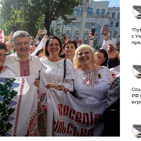
"Пу
с У
пре
Соц
РФ 
игр