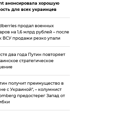
nt анонсировала хорошую
ость для всех украинцев
ldberries продал военных
аров на 1,6 млрд рублей – после
к ВСУ продажи резко упали
стя два года Путин повторяет
аинское стратегическое
шение
тин получит преимущество в
не с Украиной", – колумнист
omberg предостерег Запад от
ибки