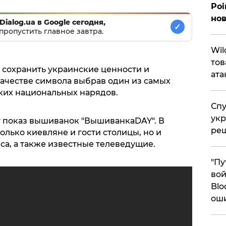
Poi
нов
Dialog.ua в Google сегодня,
✓
пропустить главное завтра.
​Wi
тов
 сохранить украинские ценности и
ата
качестве символа выбрав один из самых
ких национальных нарядов.
Спу
укр
т показ вышиванок "ВышиванкаDAY". В
ре
олько киевляне и гости столицы, но и
са, а также известные телеведущие.
"Пу
вой
Blo
ош