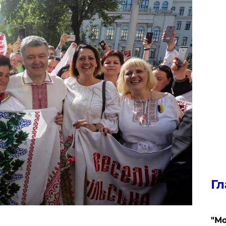
Гл
"Мо