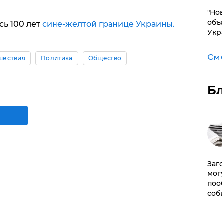
"Но
объ
ь 100 лет
сине-желтой границе Украины.
Укр
См
шествия
Политика
Общество
Б
Заг
мог
поо
соб