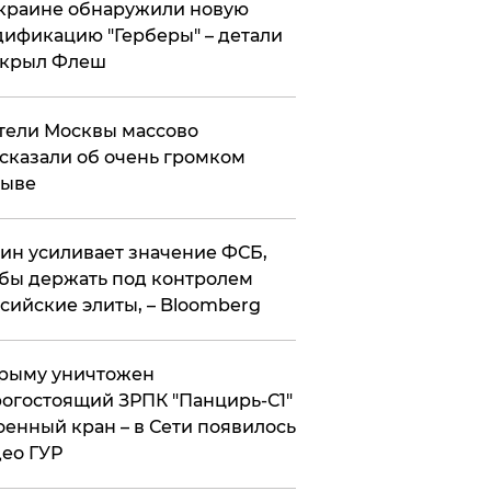
краине обнаружили новую
ификацию "Герберы" – детали
скрыл Флеш
ели Москвы массово
сказали об очень громком
рыве
ин усиливает значение ФСБ,
бы держать под контролем
сийские элиты, – Bloomberg
рыму уничтожен
огостоящий ЗРПК "Панцирь-С1"
оенный кран – в Сети появилось
ео ГУР