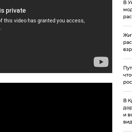
В У
мод
ра
Жит
рас
вз
Пут
что
рос
В К
дор
и в
вид