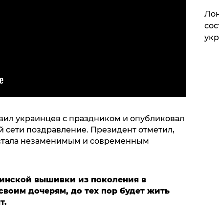
Лон
сос
ук
вил украинцев с праздником и опубликовал
й сети поздравление. Президент отметил,
 стала незаменимым и современным
аинской вышивки из поколения в
воим дочерям, до тех пор будет жить
т.