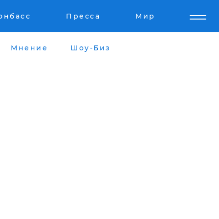
онбасс
Пресса
Мир
Мнение
Шоу-Биз