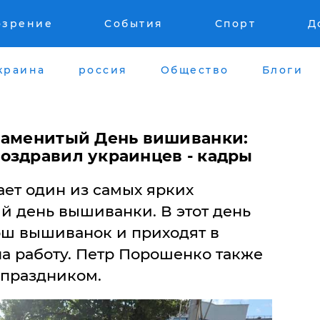
озрение
События
Спорт
Д
краина
россия
Общество
Блоги
наменитый День вишиванки:
оздравил украинцев - кадры
ает один из самых ярких
й день вышиванки. В этот день
ш вышиванок и приходят в
а работу. Петр Порошенко также
 праздником.