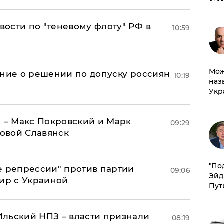
ости по "теневому флоту" РФ в
10:59
Мож
ение о решении по допуску россиян
10:19
наз
Укр
, – Макс Покровский и Марк
09:29
овой Славянск
​"По
е репрессии" против партии
09:06
Эйд
мир с Украиной
Пут
льский НПЗ – власти признали
08:19