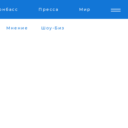
онбасс
Пресса
Мир
Мнение
Шоу-Биз