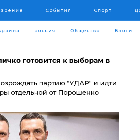
озрение
События
Спорт
Д
краина
россия
Общество
Блоги
личко готовится к выборам в
возрождать партию "УДАР" и идти
ры отдельной от Порошенко