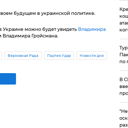
Кре
своем будущем в украинской политике.
кош
ата
в Украине можно будет увидеть
Владимира
ког
 и Владимира Гройсмана.
Тур
Пак
Верховная Рада
Партия Удар
Новости дня
по 
В С
вве
про
​"Н
оск
раз