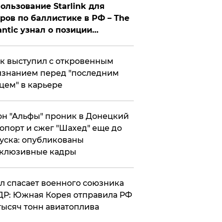
ользование Starlink для
ров по баллистике в РФ – The
antic узнал о позиции
знесмена
к выступил с откровенным
знанием перед "последним
цем" в карьере
н "Альфы" проник в Донецкий
опорт и сжег "Шахед" еще до
уска: опубликованы
склюзивные кадры
ул спасает военного союзника
Р: Южная Корея отправила РФ
тысяч тонн авиатоплива