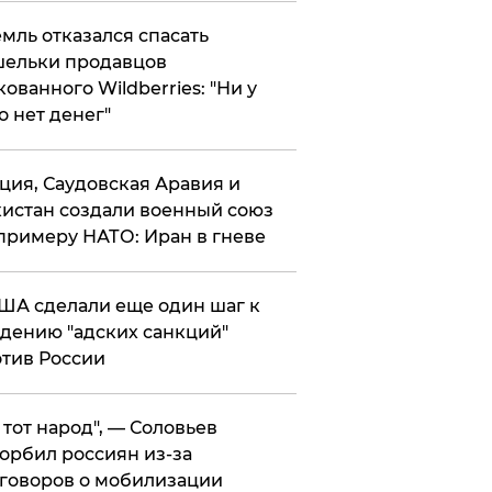
мль отказался спасать
ельки продавцов
кованного Wildberries: "Ни у
о нет денег"
ция, Саудовская Аравия и
истан создали военный союз
примеру НАТО: Иран в гневе
ША сделали еще один шаг к
дению "адских санкций"
тив России
е тот народ", — Соловьев
орбил россиян из-за
говоров о мобилизации