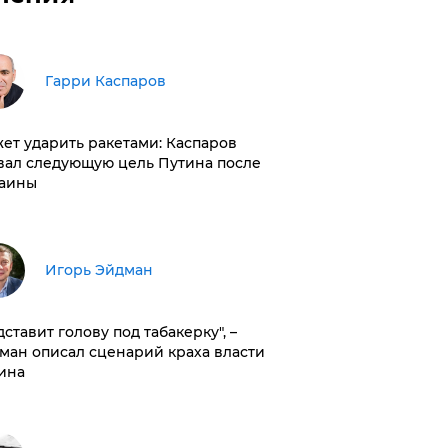
Гарри Каспаров
ет ударить ракетами: Каспаров
вал следующую цель Путина после
аины
Игорь Эйдман
дставит голову под табакерку", –
ман описал сценарий краха власти
ина