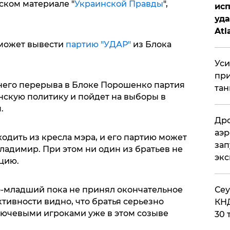
ском материале "
Украинской Правды
",
исп
уда
Atl
би
 может вывести
партию "УДАР"
из Блока
Уси
при
тнего перерыва в Блоке Порошенко партия
тан
нскую политику и пойдет на выборы в
.
Дро
аэр
ходить из кресла мэра, и его партию может
зап
ладимир. При этом ни один из братьев не
эк
цию.
о-младший пока не принял окончательное
​Се
тивности видно, что братья серьезно
КНД
ключевыми игроками уже в этом созыве
30 