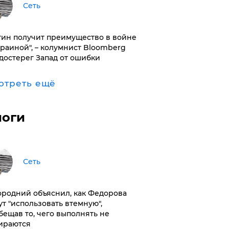
Сеть
тин получит преимущество в войне
краиной", – колумнист Bloomberg
достерег Запад от ошибки
отреть ещё
логи
Сеть
ородний объяснил, как Федорова
ут "использовать втемную",
бещав то, чего выполнять не
ираются