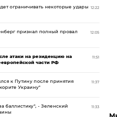
дет ограничивать некоторые удары
12:22
енберг признал полный провал
12:05
сле атаки на резиденцию на
11:51
неевропейской части РФ
лся к Путину после принятия
11:37
окорите Украину"
за баллистику", - Зеленский
11:33
раины
М