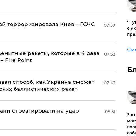
"Пу
й терроризировала Киев – ГСЧС
07:59
с У
пре
См
енитные ракеты, которые в 4 раза
07:52
 Fire Point
Б
вал способ, как Украина сможет
07:43
ских баллистических ракет
рани отреагировали на удар
05:51
Заг
мог
поо
соб