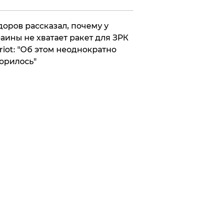
оров рассказал, почему у
аины не хватает ракет для ЗРК
riot: "Об этом неоднократно
орилось"