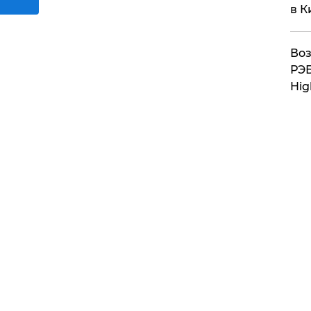
в К
Воз
РЭБ
Hig