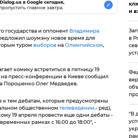
Dialog.ua в Google сегодня,
клю
✓
пропустить главное завтра.
и в
Зап
о государства и оппонент
Владимира
в Р
едложил шоумэну новое время для
торым туром
выборов
на
Олимпийском
,
сев
уст
гает комику встретиться в пятницу 19
Фед
том на пресс-конференции в Киеве сообщил
вер
ба Порошенко Олег Медведев.
объ
про
 к тем дебатам, которые предусмотрены
нальном общественном
телевидении,
- ред),
​"В
ому 19 апреля провести еще одни дебаты -
усп
ременных рамках с 16:00 до 18:00", -
укр
рак