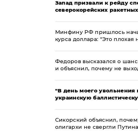
Запад призвали к рейду с
северокорейских ракетных
Минфину РФ пришлось начат
курса доллара: "Это плохая 
Федоров высказался о шанс
и объяснил, почему не выхо
​"В день моего увольнени
украинскую баллистическу
Сикорский объяснил, поче
олигархи не свергли Путин