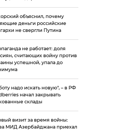
орский объяснил, почему
яющие деньги российские
гархи не свергли Путина
опаганда не работает: доля
сиян, считающих войну против
аины успешной, упала до
нимума
боту надо искать новую", – в РФ
dberries начал закрывать
кованные склады
вый визит за время войны:
ва МИД Азербайджана приехал