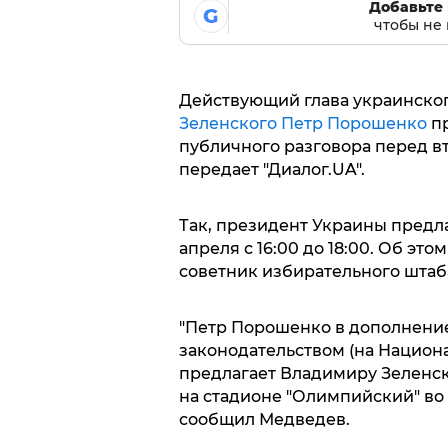
Добавьте 
G
чтобы не 
Действующий глава украинског
Зеленского
Петр Порошенко
пр
публичного разговора перед в
передает "Диалог.UA".
Так, президент Украины предла
апреля с 16:00 до 18:00. Об э
советник избирательного шта
"Петр Порошенко в дополнение
законодательством (на Нацио
предлагает Владимиру Зеленск
на стадионе "Олимпийский" во в
сообщил Медведев.