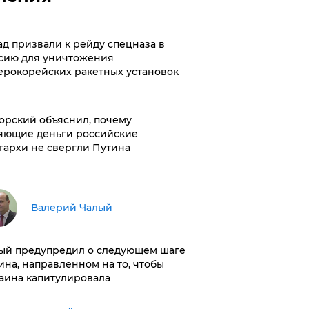
ад призвали к рейду спецназа в
сию для уничтожения
ерокорейских ракетных установок
орский объяснил, почему
яющие деньги российские
гархи не свергли Путина
Валерий Чалый
ый предупредил о следующем шаге
ина, направленном на то, чтобы
аина капитулировала