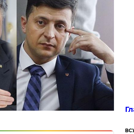
Гл
ВСУ