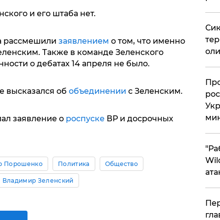
ского и его штаба нет.
Сик
тер
ка рассмешили
заявлением
о том, что именно
оли
еленским. Также в команде Зеленского
ности о дебатах 14 апреля не было.
​Пр
 высказался об
объединении
с Зеленским.
рос
Укр
ми
ал заявление о
роспуске
ВР и досрочных
"Ра
Wil
р Порошенко
Политика
Общество
ата
Владимир Зеленский
Пер
гла