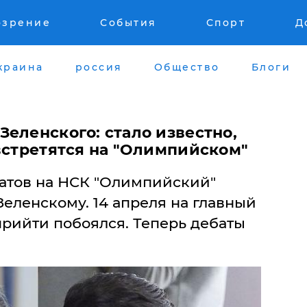
озрение
События
Спорт
Д
краина
россия
Общество
Блоги
еленского: стало известно,
встретятся на "Олимпийском"
атов на НСК "Олимпийский"
еленскому. 14 апреля на главный
прийти побоялся. Теперь дебаты