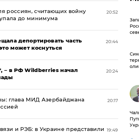
оля россиян, считающих войну
20:52
 упала до минимума
Зап
Рос
сев
щала депортировать часть
20:44
это может коснуться
Сик
тер
оли
, – в РФ Wildberries начал
20:24
лады
ны: глава МИД Азербайджана
20:17
иссией
Чал
Пут
Укр
вязи и РЭБ: в Украине представили
19:49