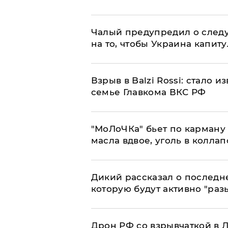
Чалый предупредил о след
на то, чтобы Украина капит
Взрыв в Balzi Rossi: стало 
семье Главкома ВКС РФ
​"МоЛоЧКа" бьет по карману 
масла вдвое, уголь в коллап
Дикий рассказал о последн
которую будут активно "раз
​Дрон РФ со взрывчаткой в