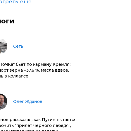
отреть ещё
логи
Сеть
оЛоЧКа" бьет по карману Кремля:
орт зерна −37,6 %, масла вдвое,
ль в коллапсе
Олег Жданов
нов рассказал, как Путин пытается
рочить "прилет черного лебедя",