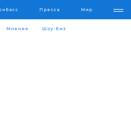
онбасс
Пресса
Мир
Мнение
Шоу-Биз