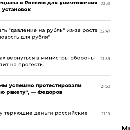
пецназа в Россию для уничтожения
23:31
 установок
ь "давление на рубль" из-за роста
22:47
новость для рубля"
ах вернуться в министры обороны
21:59
дит на протесты
я мы успешно протестировали
21:53
ю ракету", — Федоров
му теряющие деньги российские
21:19
а
М