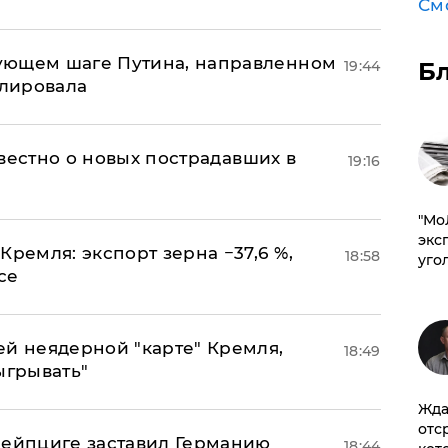
См
ующем шаге Путина, направленном
Б
19:44
улировала
известно о новых пострадавших в
19:16
​"М
эксп
Кремля: экспорт зерна −37,6 %,
18:58
уго
се
ей неядерной "карте" Кремля,
18:49
ыгрывать"
Жда
отс
 Лейпциге заставил Германию
18:44