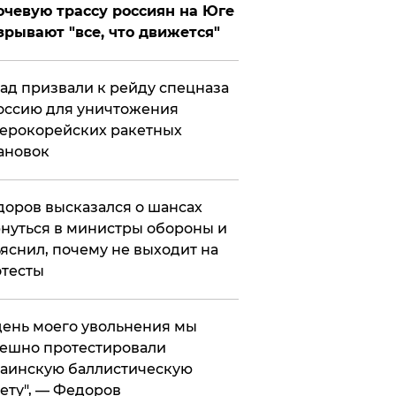
чевую трассу россиян на Юге
зрывают "все, что движется"
ад призвали к рейду спецназа
оссию для уничтожения
ерокорейских ракетных
ановок
оров высказался о шансах
нуться в министры обороны и
яснил, почему не выходит на
тесты
 день моего увольнения мы
ешно протестировали
аинскую баллистическую
ету", — Федоров