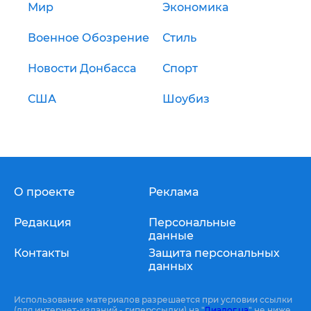
Мир
Экономика
Военное Обозрение
Стиль
Новости Донбасса
Спорт
США
Шоубиз
О проекте
Реклама
Редакция
Персональные
данные
Контакты
Защита персональных
данных
Использование материалов разрешается при условии ссылки
(для интернет-изданий - гиперссылки) на "
Диалог.ua
" не ниже