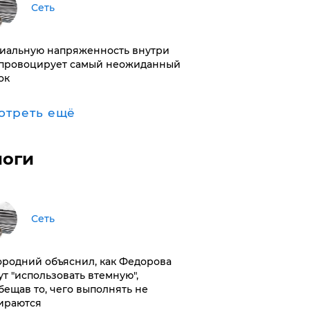
Сеть
иальную напряженность внутри
провоцирует самый неожиданный
ок
отреть ещё
логи
Сеть
ородний объяснил, как Федорова
ут "использовать втемную",
бещав то, чего выполнять не
ираются