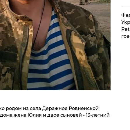
Фед
Укр
Pat
гов
нко родом из села Деражное Ровненской
 дома жена Юлия и двое сыновей - 13-летний