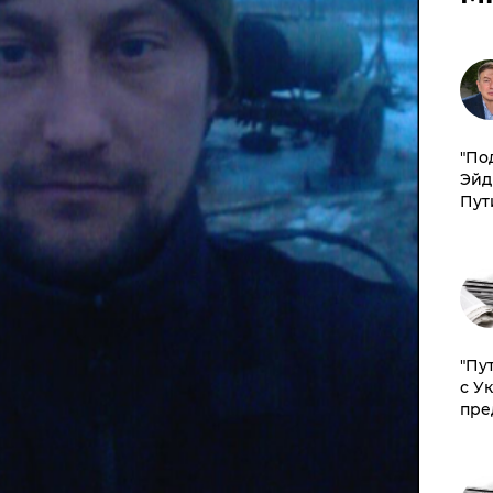
​"По
Эйд
Пут
"Пу
с У
пре