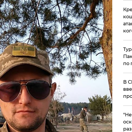
Кре
кош
ата
ког
Тур
Пак
по 
В С
вве
про
​"Н
оск
раз