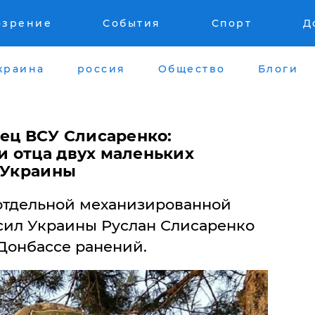
озрение
События
Спорт
Д
краина
россия
Общество
Блоги
оец ВСУ Слисаренко:
 отца двух маленьких
я Украины
отдельной механизированной
сил Украины Руслан Слисаренко
 Донбассе ранений.