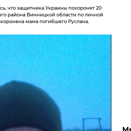
ь, что защитника Украины похоронят 20
ого района Винницкой области по личной
похоронена мама погибшего Руслана.
М