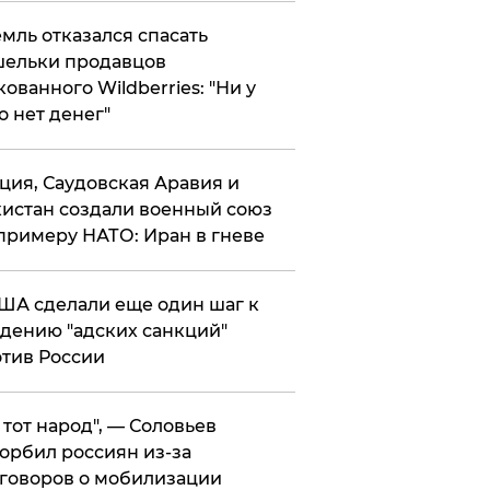
мль отказался спасать
ельки продавцов
кованного Wildberries: "Ни у
о нет денег"
ция, Саудовская Аравия и
истан создали военный союз
примеру НАТО: Иран в гневе
ША сделали еще один шаг к
дению "адских санкций"
тив России
е тот народ", — Соловьев
орбил россиян из-за
говоров о мобилизации