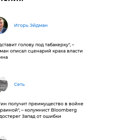
Игорь Эйдман
дставит голову под табакерку", –
ман описал сценарий краха власти
ина
Сеть
тин получит преимущество в войне
краиной", – колумнист Bloomberg
достерег Запад от ошибки