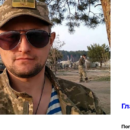
Гл
Поп