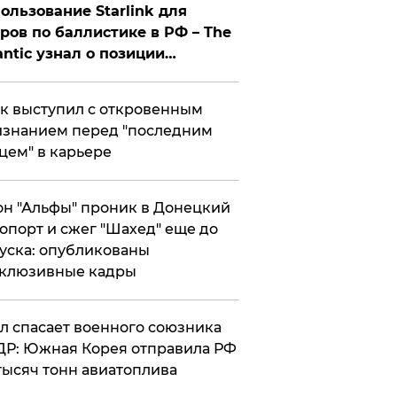
ользование Starlink для
ров по баллистике в РФ – The
antic узнал о позиции
знесмена
к выступил с откровенным
знанием перед "последним
цем" в карьере
н "Альфы" проник в Донецкий
опорт и сжег "Шахед" еще до
уска: опубликованы
склюзивные кадры
ул спасает военного союзника
Р: Южная Корея отправила РФ
тысяч тонн авиатоплива