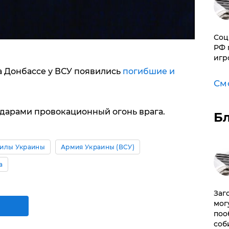
Соц
РФ 
игр
а Донбассе у ВСУ появились
погибшие и
См
дарами провокационный огонь врага.
Б
илы Украины
Армия Украины (ВСУ)
а
Заг
мог
поо
соб