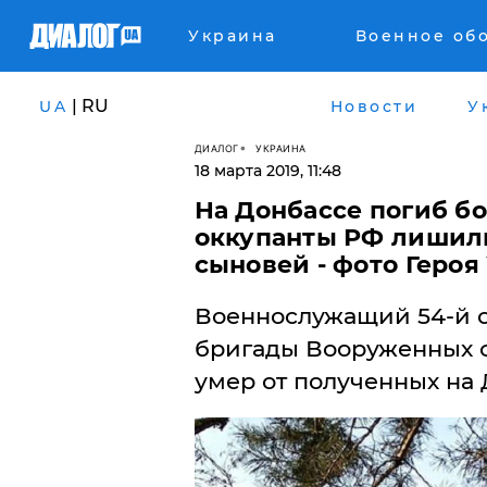
Украина
Военное об
| RU
UA
Новости
У
ДИАЛОГ
УКРАИНА
18 марта 2019, 11:48
На Донбассе погиб б
оккупанты РФ лишили
сыновей - фото Геро
Военнослужащий 54-й 
бригады Вооруженных 
умер от полученных на