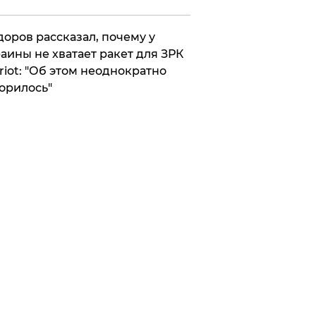
оров рассказал, почему у
аины не хватает ракет для ЗРК
riot: "Об этом неоднократно
орилось"