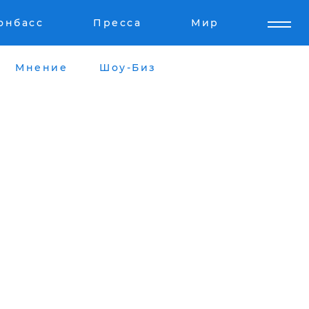
онбасс
Пресса
Мир
Мнение
Шоу-Биз