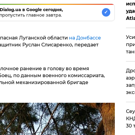
исп
Dialog.ua в Google сегодня,
уда
✓
пропустить главное завтра.
Atl
би
Уси
Попасная Луганской области
на Донбассе
при
ащитник Руслан Слисаренко, передает
тан
очное ранение в голову во время
Дро
Боец, по данным военного комиссариата,
аэр
ельной механизированной бригаде
зап
эк
​Се
КНД
30 