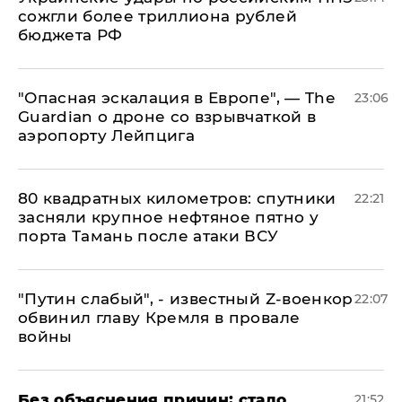
сожгли более триллиона рублей
бюджета РФ
"Опасная эскалация в Европе", — The
23:06
Guardian о дроне со взрывчаткой в
аэропорту Лейпцига
80 квадратных километров: спутники
22:21
засняли крупное нефтяное пятно у
порта Тамань после атаки ВСУ
​"Путин слабый", - известный Z-военкор
22:07
обвинил главу Кремля в провале
войны
Без объяснения причин: стало
21:52