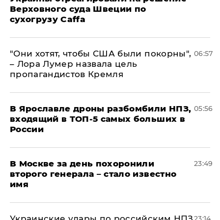
Верховного суда Швеции по
сухогрузу Caffa
"Они хотят, чтобы США были покорны",
06:57
– Лора Лумер назвала цель
пропагандистов Кремля
В Ярославле дроны разбомбили НПЗ,
05:56
входящий в ТОП-5 самых больших в
России
В Москве за день похоронили
23:49
второго генерала – стало известно
имя
Украинские удары по российским НПЗ
23:14