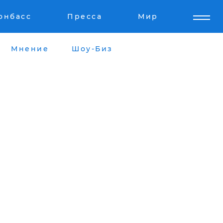
онбасс
Пресса
Мир
Мнение
Шоу-Биз