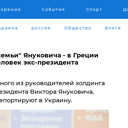
озрение
События
Спорт
Д
краина
россия
Общество
Блоги
семьи" Януковича - в Греции
еловек экс-президента
дного из руководителей холдинга
езидента Виктора Януковича,
епортируют в Украину.