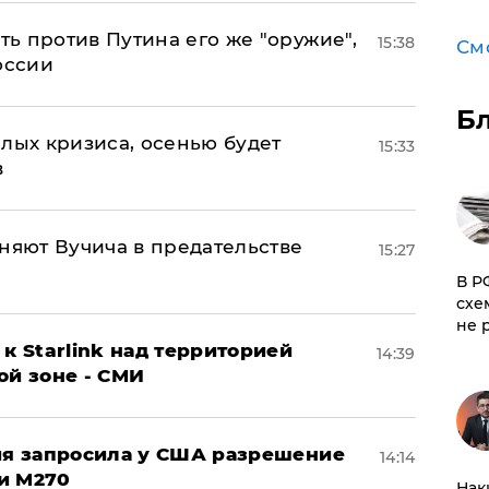
ь против Путина его же "оружие",
15:38
См
оссии
Б
лых кризиса, осенью будет
15:33
в
няют Вучича в предательстве
15:27
​В 
схе
не 
к Starlink над территорией
14:39
ой зоне - СМИ
ция запросила у США разрешение
14:14
и M270
Нак