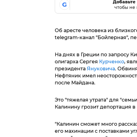
Добавьте 
G
чтобы не 
Об аресте человека из близког
telegram-канал "Бойлерная", пе
На днях в Греции по запросу Ки
олигарха Сергея
Курченко
, яв
президента
Януковича
. Обвиня
Нефтяник имел неосторожность
после Майдана.
Это "тяжелая утрата" для "семь
Калинину грозит депортация в 
"Калинин сможет много рассказ
его махинации с поставками угл