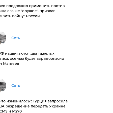
аев предложил применить против
ина его же "оружие", призвав
ъявить войну" России
Сеть
РФ надвигаются два тяжелых
зиса, осенью будет взрывоопасно
н Матвеев
Сеть
то-то изменилось": Турция запросила
ША разрешение передать Украине
CMS и M270