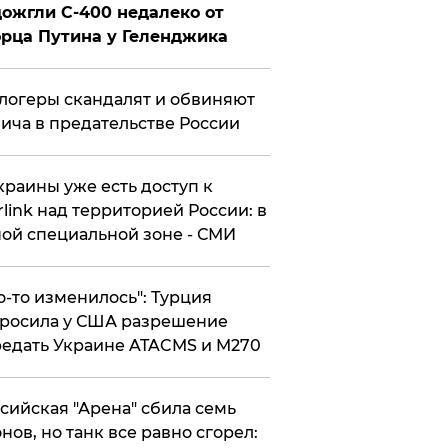
ожгли С-400 недалеко от
рца Путина у Геленджика
логеры скандалят и обвиняют
ича в предательстве России
краины уже есть доступ к
rlink над территорией России: в
ой специальной зоне - СМИ
то-то изменилось": Турция
росила у США разрешение
едать Украине ATACMS и M270
ссийская "Арена" сбила семь
нов, но танк все равно сгорел: