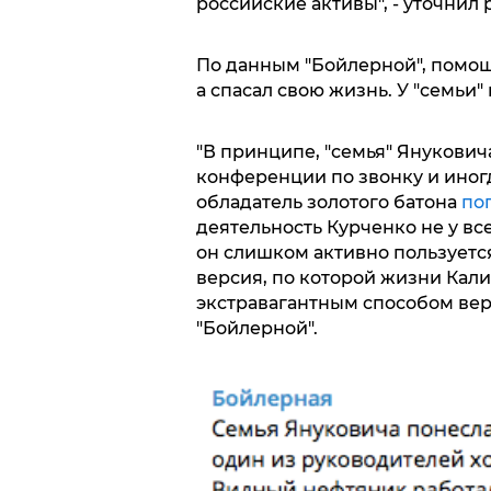
российские активы", - уточнил 
По данным "Бойлерной", помощн
а спасал свою жизнь. У "семьи
"В принципе, "семья" Януковича
конференции по звонку и иногд
обладатель золотого батона
по
деятельность Курченко не у вс
он слишком активно пользуетс
версия, по которой жизни Кали
экстравагантным способом вер
"Бойлерной".