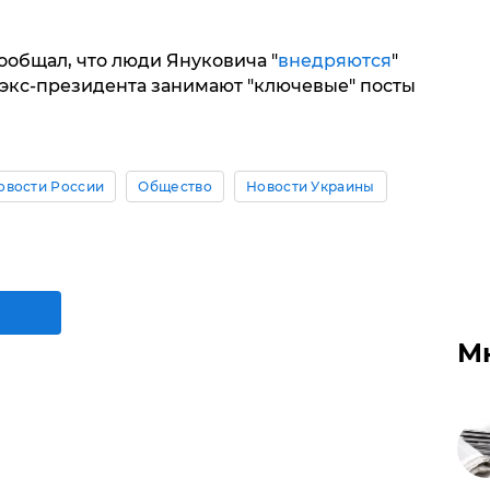
ообщал, что люди Януковича "
внедряются
"
 экс-президента занимают "ключевые" посты
овости России
Общество
Новости Украины
М