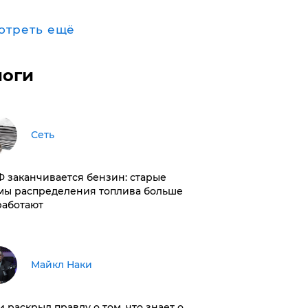
отреть ещё
логи
Сеть
РФ заканчивается бензин: старые
мы распределения топлива больше
работают
Майкл Наки
и раскрыл правду о том, что знает о