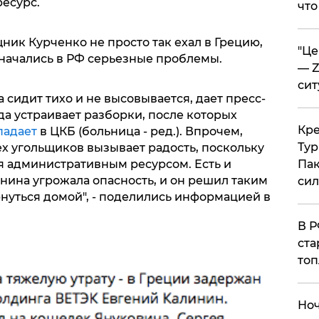
ресурс.
что
ик Курченко не просто так ехал в Грецию,
​"Ц
" начались в РФ серьезные проблемы.
— Z
сит
 сидит тихо и не высовывается, дает пресс-
а устраивает разборки, после которых
​Кр
падает
в ЦКБ (больница - ред.). Впрочем,
Тур
ех угольщиков вызывает радость, поскольку
Пак
я административным ресурсом. Есть и
нина угрожала опасность, и он решил таким
си
нуться домой", - поделились информацией в
​В 
ста
топ
​Но