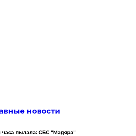
авные новости
 часа пылала: СБС "Мадяра"