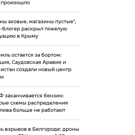
 произошло
ены аховые, магазины пустые",
-блогер раскрыл тяжелую
уацию в Крыму
емль остается за бортом:
ция, Саудовская Аравия и
истан создали новый центр
лы
РФ заканчивается бензин:
рые схемы распределения
лива больше не работают
чь взрывов в Белгороде: дроны