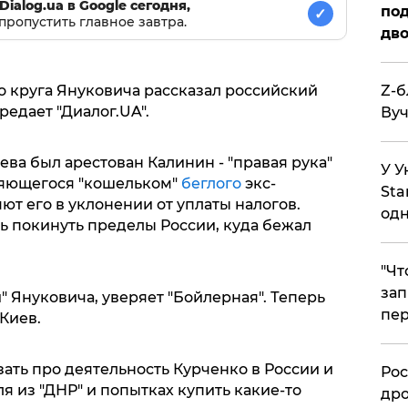
Dialog.ua в Google сегодня,
под
✓
пропустить главное завтра.
дво
Z-б
о круга Януковича рассказал российский
редает "Диалог.UA".
Вуч
ева был арестован Калинин - "правая рука"
У У
ляющегося "кошельком"
беглого
экс-
Sta
ют его в уклонении от уплаты налогов.
одн
 покинуть пределы России, куда бежал
​"Ч
зап
и" Януковича, уверяет "Бойлерная". Теперь
пер
Киев.
ать про деятельность Курченко в России и
​Ро
я из "ДНР" и попытках купить какие-то
дро