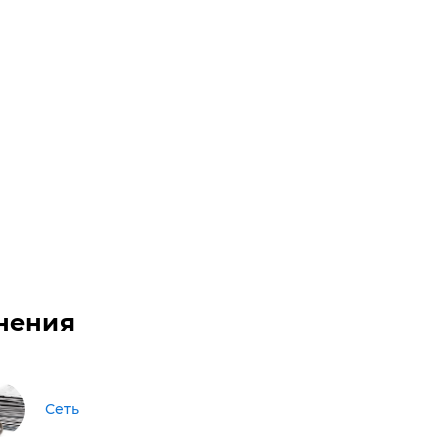
нения
Сеть