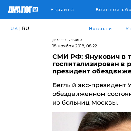
Украина
Военное об
| RU
UA
Новости
У
ДИАЛОГ
УКРАИНА
18 ноября 2018, 08:22
СМИ РФ: Янукович в 
госпитализирован в 
президент обездвиж
​Беглый экс-президент
обездвиженном состоя
из больниц Москвы.