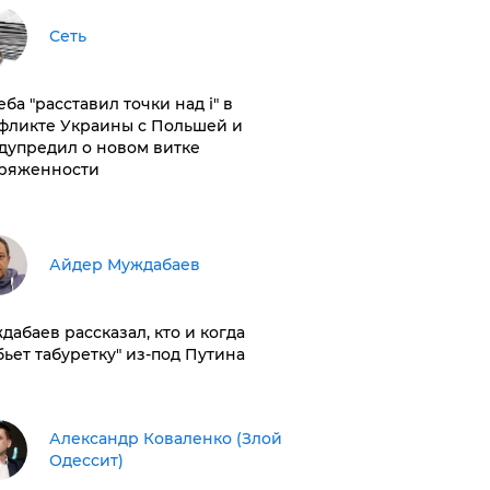
Сеть
ба "расставил точки над і" в
фликте Украины с Польшей и
дупредил о новом витке
ряженности
Айдер Муждабаев
дабаев рассказал, кто и когда
бьет табуретку" из-под Путина
Александр Коваленко (Злой
Одессит)