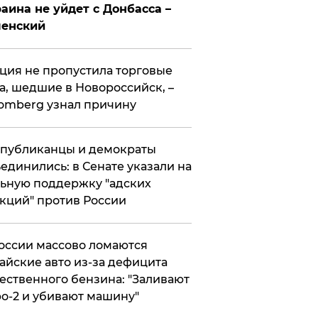
аина не уйдет с Донбасса –
ленский
ция не пропустила торговые
а, шедшие в Новороссийск, –
omberg узнал причину
публиканцы и демократы
единились: в Сенате указали на
ьную поддержку "адских
кций" против России
оссии массово ломаются
айские авто из-за дефицита
ественного бензина: "Заливают
о-2 и убивают машину"