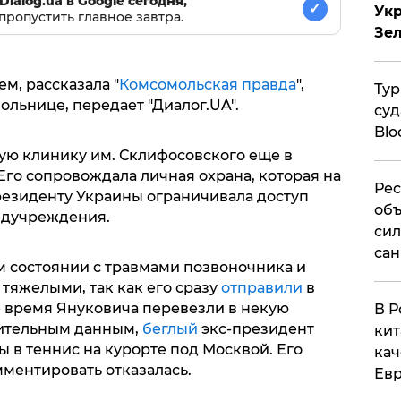
Dialog.ua в Google сегодня,
✓
Укр
пропустить главное завтра.
Зе
м, рассказала "
Комсомольская правда
",
Тур
ольнице, передает "Диалог.UA".
суд
Blo
ую клинику им. Склифосовского еще в
Его сопровождала личная охрана, которая на
Рес
езиденту Украины ограничивала доступ
объ
едучреждения.
сил
сан
 состоянии с травмами позвоночника и
тяжелыми, так как его сразу
отправили
в
 время Януковича перевезли в некую
В Р
рительным данным,
беглый
экс-президент
кит
 в теннис на курорте под Москвой. Его
кач
ментировать отказалась.
Евр