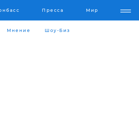
онбасс
Пресса
Мир
Мнение
Шоу-Биз