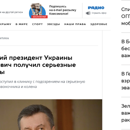
Спи
ОГП
моб
В Б
бес
важ
В Г
взр
эва
Зел
важ
рак