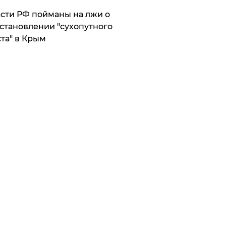
сти РФ пойманы на лжи о
становлении "сухопутного
та" в Крым