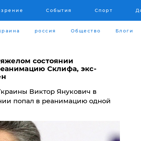
озрение
События
Спорт
Д
краина
россия
Общество
Блоги
тяжелом состоянии
реанимацию Склифа, экс-
ен
 Украины Виктор Янукович в
нии попал в реанимацию одной