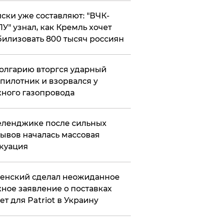
ски уже составляют: "ВЧК-
У" узнал, как Кремль хочет
илизовать 800 тысяч россиян
олгарию вторгся ударный
пилотник и взорвался у
ного газопровода
еленджике после сильных
ывов началась массовая
куация
енский сделал неожиданное
ное заявление о поставках
ет для Patriot в Украину