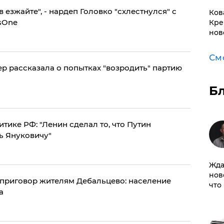
 езжайте", - нардеп Головко "схлестнулся" с
Ков
sOne
Кре
нов
См
р рассказала о попытках "возродить" партию
Б
тике РФ: "Ленин сделал то, что Путин
ь Януковичу"
Жда
нов
 приговор жителям Дебальцево: население
что
а