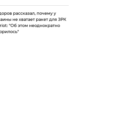
оров рассказал, почему у
аины не хватает ракет для ЗРК
riot: "Об этом неоднократно
орилось"