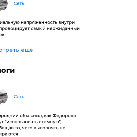
Сеть
иальную напряженность внутри
провоцирует самый неожиданный
ок
отреть ещё
логи
Сеть
ородний объяснил, как Федорова
ут "использовать втемную",
бещав то, чего выполнять не
ираются