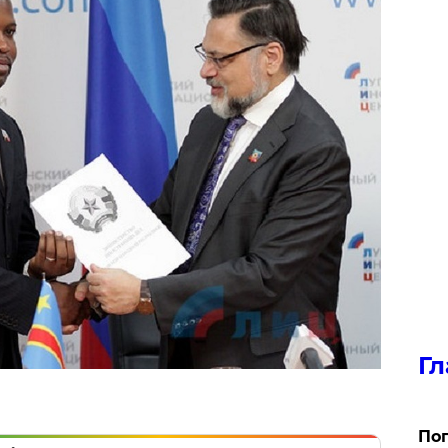
Гл
Поп