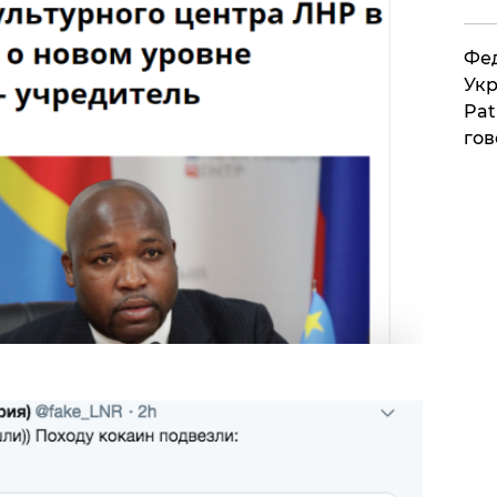
Фед
Укр
Pat
гов