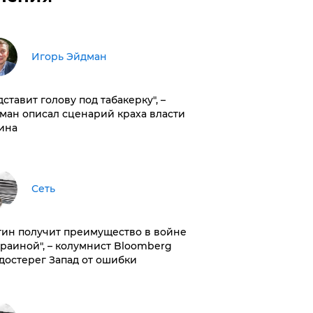
Игорь Эйдман
дставит голову под табакерку", –
ман описал сценарий краха власти
ина
Сеть
тин получит преимущество в войне
краиной", – колумнист Bloomberg
достерег Запад от ошибки