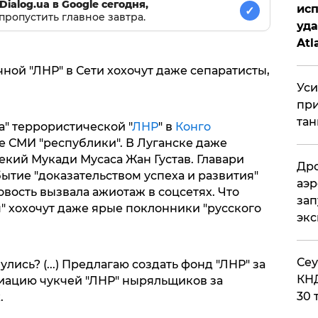
Dialog.ua в Google сегодня,
исп
✓
пропустить главное завтра.
уда
Atl
би
ой "ЛНР" в Сети хохочут даже сепаратисты,
Уси
при
тан
" террористической "
ЛНР
" в
Конго
е СМИ "республики". В Луганске даже
некий Мукади Мусаса Жан Густав. Главари
Дро
ытие "доказательством успеха и развития"
аэр
вость вызвала ажиотаж в соцсетях. Что
зап
" хохочут даже ярые поклонники "русского
эк
​Се
лись? (...) Предлагаю создать фонд "ЛНР" за
КНД
иацию чукчей "ЛНР" ныряльщиков за
30 
.