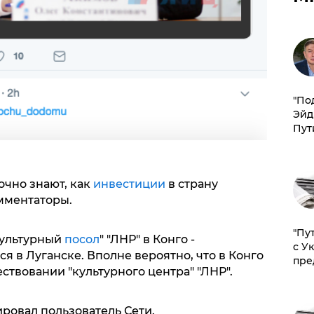
​"По
Эйд
Пут
точно знают, как
инвестиции
в страну
омментаторы.
"Пу
культурный
посол
" "ЛНР" в Конго -
с У
я в Луганске. Вполне вероятно, что в Конго
пре
ствовании "культурного центра" "ЛНР".
тировал пользователь Сети.