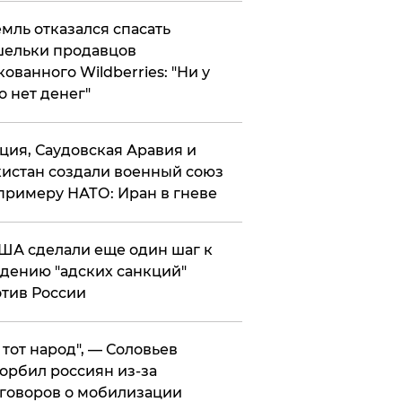
мль отказался спасать
ельки продавцов
кованного Wildberries: "Ни у
о нет денег"
ция, Саудовская Аравия и
истан создали военный союз
примеру НАТО: Иран в гневе
ША сделали еще один шаг к
дению "адских санкций"
тив России
е тот народ", — Соловьев
орбил россиян из-за
говоров о мобилизации