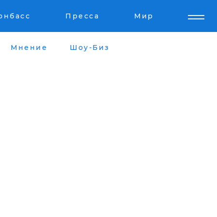
онбасс
Пресса
Мир
Мнение
Шоу-Биз