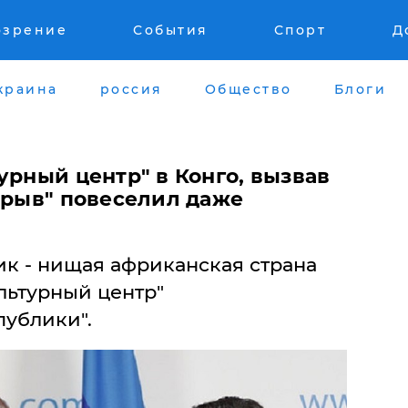
озрение
События
Спорт
Д
краина
россия
Общество
Блоги
турный центр" в Конго, вызвав
орыв" повеселил даже
ик - нищая африканская страна
ультурный центр"
публики".