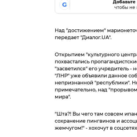
Добавьте 
G
чтобы не 
Над "достижением" марионеточн
передает "Диалог.UA".
Открытием "культурного центра
похвастались пропагандистски
"засветился" его учредитель - 
"ЛНР" уже объявили данное соб
непризнанной "республики". Но
примечательно, над "прорывом
мира".
"Шта?! Вы чего там совсем ипану
сохранение пингвинов и ассоц
жемчугом!" - хохочут в соцсетях