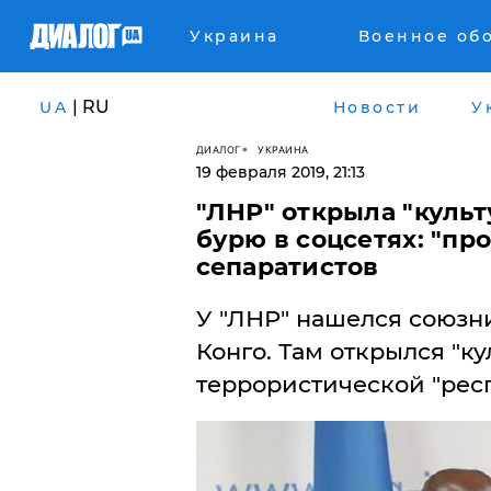
Украина
Военное об
| RU
UA
Новости
У
ДИАЛОГ
УКРАИНА
19 февраля 2019, 21:13
​"ЛНР" открыла "куль
бурю в соцсетях: "пр
сепаратистов
У "ЛНР" нашелся союзн
Конго. Там открылся "к
террористической "рес