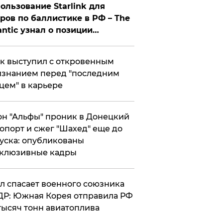
ользование Starlink для
ров по баллистике в РФ – The
antic узнал о позиции
знесмена
к выступил с откровенным
знанием перед "последним
цем" в карьере
н "Альфы" проник в Донецкий
опорт и сжег "Шахед" еще до
уска: опубликованы
склюзивные кадры
ул спасает военного союзника
Р: Южная Корея отправила РФ
тысяч тонн авиатоплива