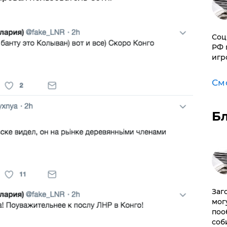
Соц
РФ 
игр
См
Б
Заг
мог
поо
соб