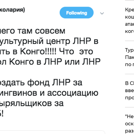
Кре
кош
ата
ког
Тур
Пак
по 
В С
вве
про
​"Н
оск
раз