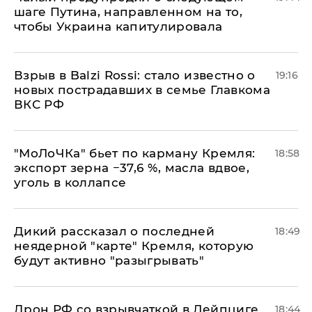
шаге Путина, направленном на то,
чтобы Украина капитулировала
Взрыв в Balzi Rossi: стало известно о
19:16
новых пострадавших в семье Главкома
ВКС РФ
​"МоЛоЧКа" бьет по карману Кремля:
18:58
экспорт зерна −37,6 %, масла вдвое,
уголь в коллапсе
Дикий рассказал о последней
18:49
неядерной "карте" Кремля, которую
будут активно "разыгрывать"
​Дрон РФ со взрывчаткой в Лейпциге
18:44