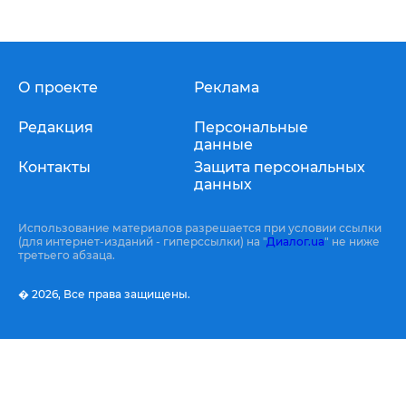
О проекте
Реклама
Редакция
Персональные
данные
Контакты
Защита персональных
данных
Использование материалов разрешается при условии ссылки
(для интернет-изданий - гиперссылки) на "
Диалог.ua
" не ниже
третьего абзаца.
� 2026,
Все права защищены.