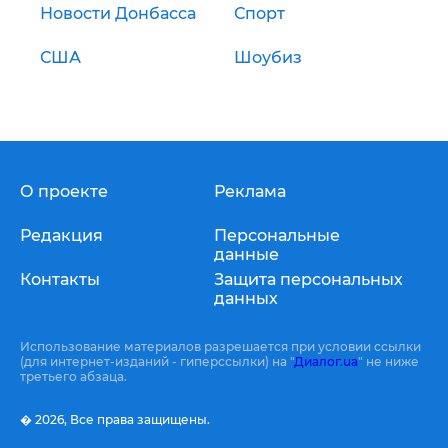
Новости Донбасса
Спорт
США
Шоубиз
О проекте
Реклама
Редакция
Персональные
данные
Контакты
Защита персональных
данных
Использование материалов разрешается при условии ссылки
(для интернет-изданий - гиперссылки) на "
Диалог.ua
" не ниже
третьего абзаца.
� 2026,
Все права защищены.