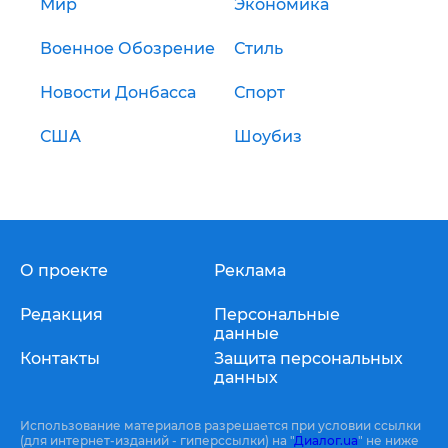
Мир
Экономика
Военное Обозрение
Стиль
Новости Донбасса
Спорт
США
Шоубиз
О проекте
Реклама
Редакция
Персональные
данные
Контакты
Защита персональных
данных
Использование материалов разрешается при условии ссылки
(для интернет-изданий - гиперссылки) на "
Диалог.ua
" не ниже