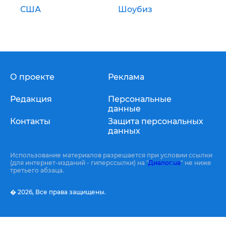
США
Шоубиз
О проекте
Реклама
Редакция
Персональные
данные
Контакты
Защита персональных
данных
Использование материалов разрешается при условии ссылки
(для интернет-изданий - гиперссылки) на "
Диалог.ua
" не ниже
третьего абзаца.
� 2026,
Все права защищены.