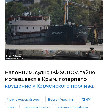
Напомним, судно РФ SUROV, тайно
мотавшееся в Крым, потерпело
крушение у Керченского пролива.
Черноморский флот
Восток Украины
"ДНР"
"ЛНР"
Новости России
Новости Донбасса