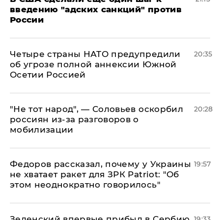
введению "адских санкций" против
России
Четыре страны НАТО предупредили
20:35
об угрозе полной аннексии Южной
Осетии Россией
​"Не тот народ", — Соловьев оскорбил
20:28
россиян из-за разговоров о
мобилизации
Федоров рассказал, почему у Украины
19:57
не хватает ракет для ЗРК Patriot: "Об
этом неоднократно говорилось"
Зеленский впервые прибыл в Сербию
19:33