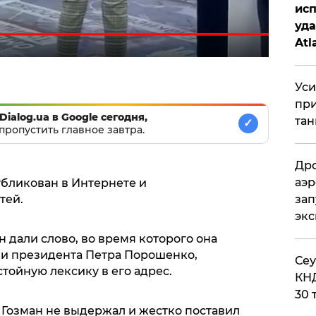
исп
уда
Atl
би
Уси
при
Dialog.ua в Google сегодня,
тан
✓
пропустить главное завтра.
Дро
аэр
бликован в Интернете и
тей.
зап
эк
 дали слово, во время которого она
 и президента Петра Порошенко,
​Се
тойную лексику в его адрес.
КНД
30 
 Гозман не выдержал и жестко поставил