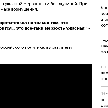
ова ужасной мерзостью и безвкусицей. При
Кре
имаса возмущения.
кош
ата
вратительна не только тем, что
ког
орится… Это все-таки мерзость ужасная!" -
Тур
Пак
оссийского политика, выразив ему
по 
В С
вве
про
​"Н
оск
раз