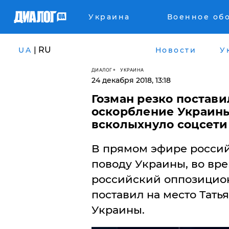
Украина
Военное об
| RU
UA
Новости
У
ДИАЛОГ
УКРАИНА
24 декабря 2018, 13:18
Гозман резко постави
оскорбление Украины
всколыхнуло соцсети
​В прямом эфире россий
поводу Украины, во вр
российский оппозицион
поставил на место Тать
Украины.