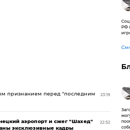
Соц
РФ 
игр
См
Б
ным признанием перед "последним
23:19
Заг
мог
нецкий аэропорт и сжег "Шахед"
поо
22:52
соб
ваны эксклюзивные кадры