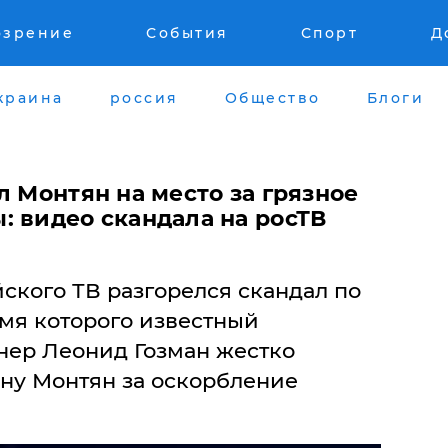
озрение
События
Спорт
Д
краина
россия
Общество
Блоги
л Монтян на место за грязное
: видео скандала на росТВ
ского ТВ разгорелся скандал по
емя которого известный
ер Леонид Гозман жестко
яну Монтян за оскорбление