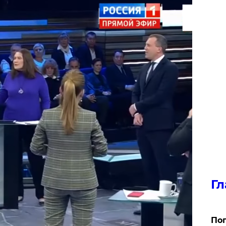
Гл
Поп