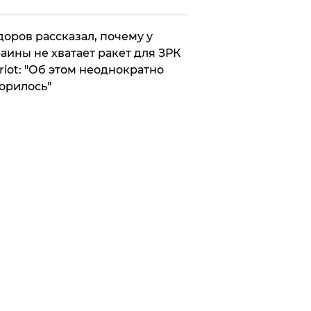
оров рассказал, почему у
аины не хватает ракет для ЗРК
riot: "Об этом неоднократно
орилось"