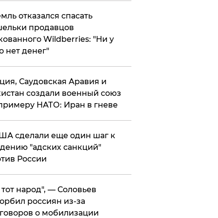
мль отказался спасать
ельки продавцов
кованного Wildberries: "Ни у
о нет денег"
ция, Саудовская Аравия и
истан создали военный союз
примеру НАТО: Иран в гневе
ША сделали еще один шаг к
дению "адских санкций"
тив России
е тот народ", — Соловьев
орбил россиян из-за
говоров о мобилизации