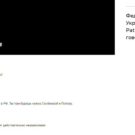
Фед
Укр
Pat
гов