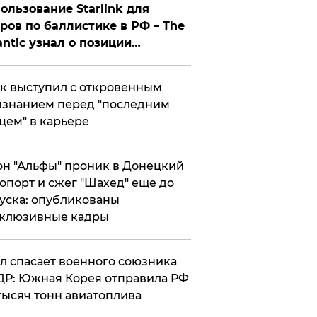
ользование Starlink для
ров по баллистике в РФ – The
antic узнал о позиции
знесмена
к выступил с откровенным
знанием перед "последним
цем" в карьере
н "Альфы" проник в Донецкий
опорт и сжег "Шахед" еще до
уска: опубликованы
склюзивные кадры
ул спасает военного союзника
Р: Южная Корея отправила РФ
тысяч тонн авиатоплива