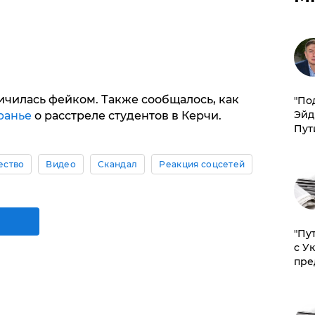
ичилась фейком. Также сообщалось, как
​"По
Эйд
ранье
о расстреле студентов в Керчи.
Пут
ество
Видео
Скандал
Реакция соцсетей
"Пу
с У
пре