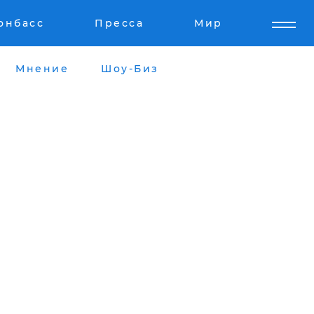
онбасс
Пресса
Мир
Мнение
Шоу-Биз