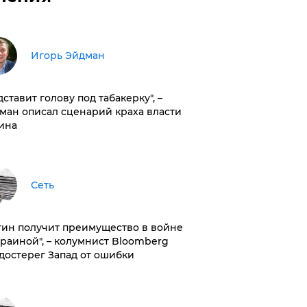
Игорь Эйдман
дставит голову под табакерку", –
ман описал сценарий краха власти
ина
Сеть
тин получит преимущество в войне
краиной", – колумнист Bloomberg
достерег Запад от ошибки