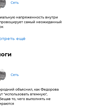
Сеть
иальную напряженность внутри
провоцирует самый неожиданный
ок
отреть ещё
логи
Сеть
ородний объяснил, как Федорова
ут "использовать втемную",
бещав то, чего выполнять не
ираются