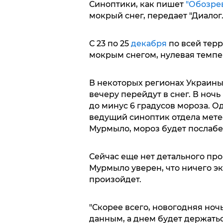
Синоптики, как пишет
"Обозрев
мокрый снег, передает "Диалог.
С 23 по 25
декабря
по всей тер
мокрым снегом, нулевая темпе
В некоторых регионах Украины
вечеру перейдут в снег. В ночь
до минус 6 градусов мороза. О
ведущий синоптик отдела мет
Мурмыло, мороз будет послабе
Сейчас еще нет детального про
Мурмыло уверен, что ничего э
произойдет.
"Скорее всего, новогодняя ноч
данным, а днем будет держатьс