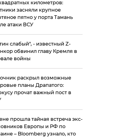
квадратных километров:
тники засняли крупное
тяное пятно у порта Тамань
ле атаки ВСУ
утин слабый", - известный Z-
нкор обвинил главу Кремля в
вале войны
точник раскрыл возможные
ровые планы Драпатого:
кусу прочат важный пост в
У
ене прошла тайная встреча экс-
овников Европы и РФ по
аине – Bloomberg узнало, кто