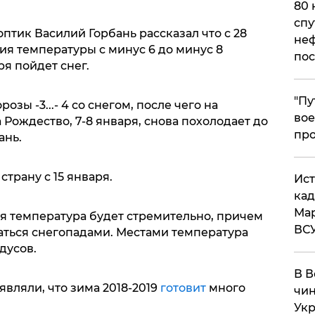
80 
спу
птик Василий Горбань рассказал что с 28
неф
ия температуры с минус 6 до минус 8
пос
ря пойдет снег.
​"П
розы -3...- 4 со снегом, после чего на
вое
 Рождество, 7-8 января, снова похолодает до
про
ань.
страну с 15 января.
​Ис
кад
Мар
ся температура будет стремительно, причем
ВС
ться снегопадами. Местами температура
дусов.
В В
вляли, что зима 2018-2019
готовит
много
чин
Укр