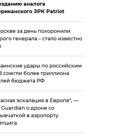
озданию аналога
риканского ЗРК Patriot
оскве за день похоронили
рого генерала – стало известно
я
аинские удары по российским
 сожгли более триллиона
блей бюджета РФ
асная эскалация в Европе", —
 Guardian о дроне со
ывчаткой в аэропорту
йпцига