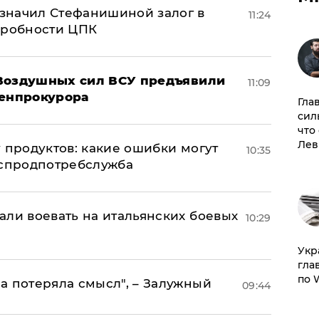
значил Стефанишиной залог в
11:24
дробности ЦПК
 Воздушных сил ВСУ предъявили
11:09
Генпрокурора
Гла
сил
что
Лев
 продуктов: какие ошибки могут
10:35
оспродпотребслужба
али воевать на итальянских боевых
10:29
​Ук
гла
по 
а потеряла смысл", – Залужный
09:44