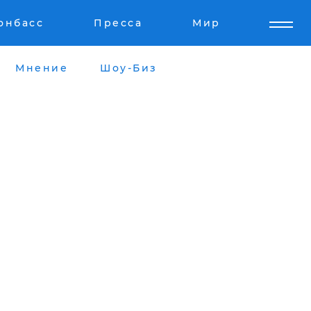
онбасс
Пресса
Мир
Мнение
Шоу-Биз