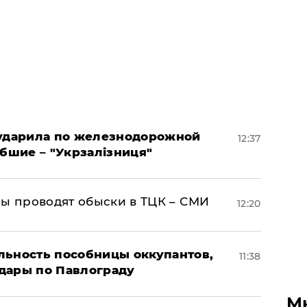
 ударила по железнодорожной
12:37
ибшие – "Укрзалізниця"
ны проводят обыски в ТЦК – СМИ
12:20
льность пособницы оккупантов,
11:38
дары по Павлограду
М