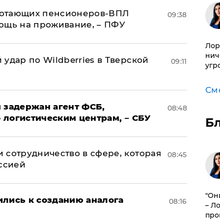
аботающих пенсионеров-ВПЛ
09:38
ощь на проживание, – ПФУ
Лор
нич
удар по Wildberries в Тверской
09:11
угр
См
 задержан агент ФСБ,
08:48
 логистическим центрам, – СБУ
Б
 сотрудничество в сфере, которая
08:45
оссией
"Он
ились к созданию аналога
08:16
– Л
про