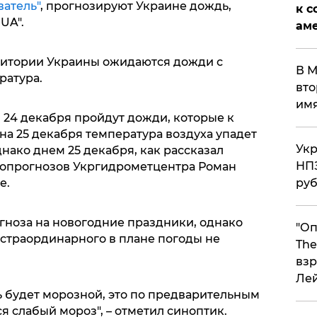
атель"
, прогнозируют Украине дождь,
к с
UA".
аме
ритории Украины ожидаются дожди с
В М
ратура.
вто
им
 24 декабря пройдут дожди, которые к
 на 25 декабря температура воздуха упадет
Укр
днако днем 25 декабря, как рассказал
НПЗ
еопрогнозов Укргидрометцентра Роман
е.
ру
гноза на новогодние праздники, однако
"Оп
кстраординарного в плане погоды не
The
взр
Ле
ь будет морозной, это по предварительным
я слабый мороз", – отметил синоптик.