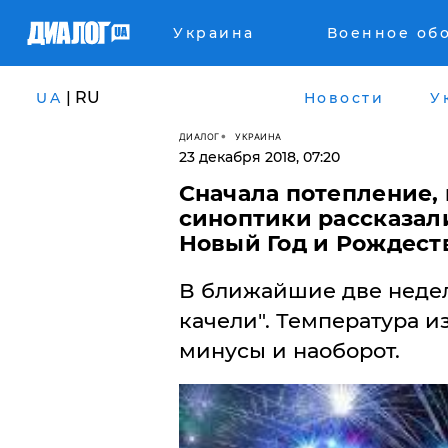
Украина
Военное об
| RU
UA
Новости
У
ДИАЛОГ
УКРАИНА
23 декабря 2018, 07:20
Сначала потепление,
синоптики рассказали
Новый Год и Рождест
В ближайшие две недел
качели". Температура и
минусы и наоборот.