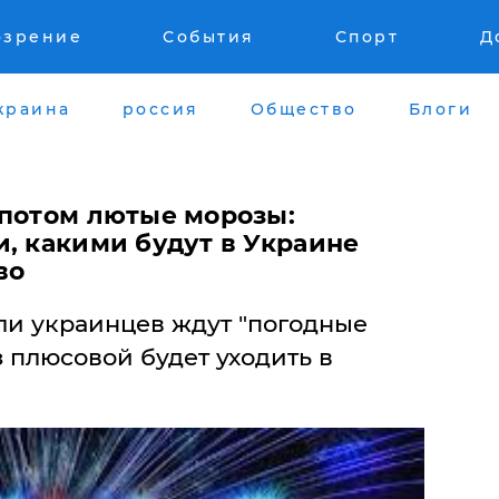
озрение
События
Спорт
Д
краина
россия
Общество
Блоги
 потом лютые морозы:
, какими будут в Украине
во
и украинцев ждут "погодные
з плюсовой будет уходить в