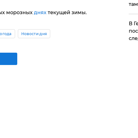
там
мых морозных
днях
текущей зимы.
​В 
пос
огода
Новости дня
сле