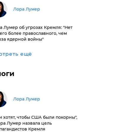
​Лора Лумер
а Лумер об угрозах Кремля: "Нет
его более православного, чем
оза ядерной войны"
отреть ещё
логи
​Лора Лумер
и хотят, чтобы США были покорны",
ора Лумер назвала цель
пагандистов Кремля