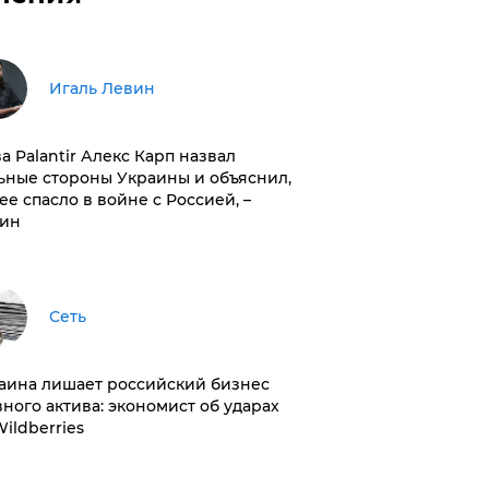
Игаль Левин
ва Palantir Алекс Карп назвал
ьные стороны Украины и объяснил,
 ее спасло в войне с Россией, –
ин
Сеть
раина лишает российский бизнес
вного актива: экономист об ударах
Wildberries