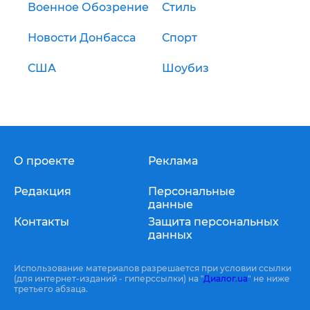
Военное Обозрение
Стиль
Новости Донбасса
Спорт
США
Шоубиз
О проекте
Реклама
Редакция
Персональные
данные
Контакты
Защита персональных
данных
Использование материалов разрешается при условии ссылки
(для интернет-изданий - гиперссылки) на "
Диалог.ua
" не ниже
третьего абзаца.