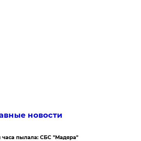
авные новости
 часа пылала: СБС "Мадяра"