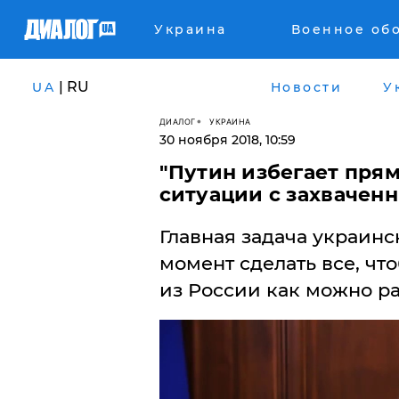
Украина
Военное об
| RU
UA
Новости
У
ДИАЛОГ
УКРАИНА
30 ноября 2018, 10:59
"Путин избегает прям
ситуации с захвачен
Главная задача украин
момент сделать все, чт
из России как можно р