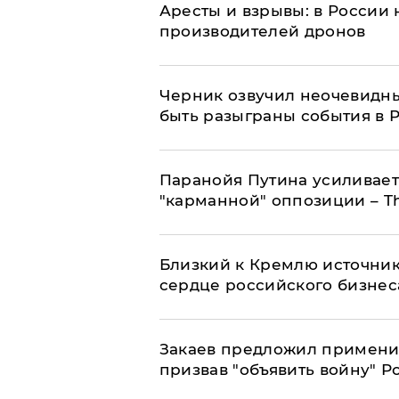
Аресты и взрывы: в России 
производителей дронов
Черник озвучил неочевидны
быть разыграны события в 
Паранойя Путина усиливает
"карманной" оппозиции – Th
Близкий к Кремлю источник
сердце российского бизнес
Закаев предложил применит
призвав "объявить войну" Р