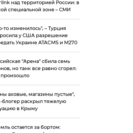
rlink над территорией России: в
ой специальной зоне – СМИ
то-то изменилось", – Турция
росила у США разрешение
едать Украине ATACMS и M270
ссийская "Арена" сбила семь
нов, но танк все равно сгорел:
 произошло
ены аховые, магазины пустые",
-блогер раскрыл тяжелую
уацию в Крыму
емль остается за бортом: