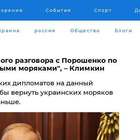
озрение
События
Спорт
Д
краина
россия
Общество
Блоги
ого разговора с Порошенко по
ными моряками", – Климкин
ских дипломатов на данный
обы вернуть украинских моряков
аньше.