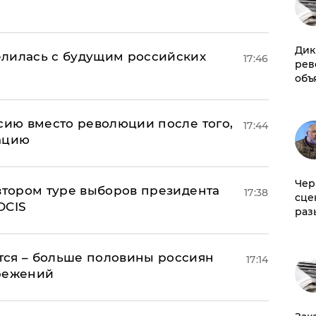
Дик
елилась с будущим российских
17:46
рев
объ
сию вместо революции после того,
17:44
ацию
Чер
 втором туре выборов президента
17:38
сце
OCIS
раз
тся – больше половины россиян
17:14
ережений