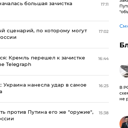
Зак
началась большая зачистка
17:11
Пут
"об
См
й сценарий, по которому могут
17:02
России
Б
ся: Кремль перешел к зачистке
16:44
e Telegraph
: Украина нанесла удар в самое
16:25
​В 
а
схе
не 
ь против Путина его же "оружие",
15:38
оссии