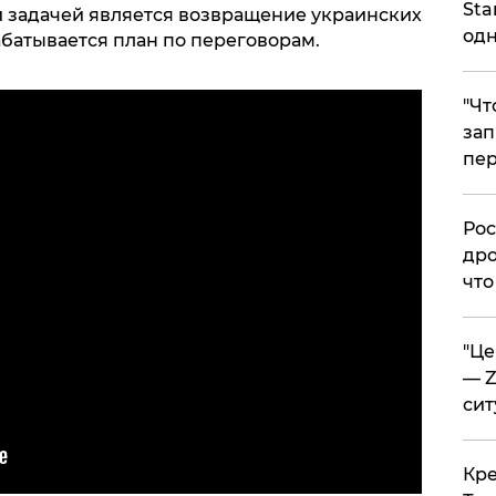
Sta
й задачей является возвращение украинских
одн
абатывается план по переговорам.
​"Ч
зап
пер
​Ро
дро
что
​"Ц
— Z
сит
​Кр