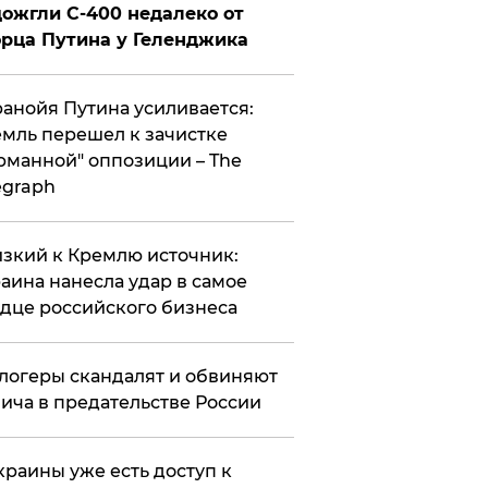
ожгли С-400 недалеко от
рца Путина у Геленджика
анойя Путина усиливается:
мль перешел к зачистке
рманной" оппозиции – The
egraph
зкий к Кремлю источник:
аина нанесла удар в самое
дце российского бизнеса
логеры скандалят и обвиняют
ича в предательстве России
краины уже есть доступ к