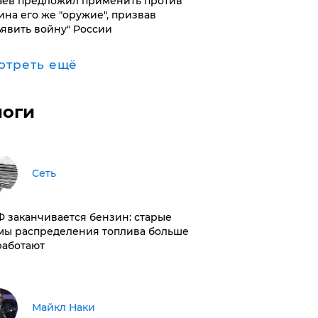
аев предложил применить против
ина его же "оружие", призвав
ъявить войну" России
отреть ещё
логи
Сеть
РФ заканчивается бензин: старые
мы распределения топлива больше
работают
Майкл Наки