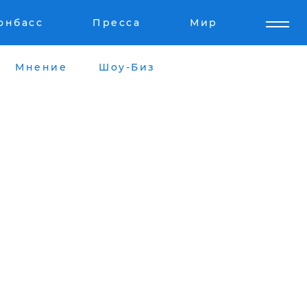
онбасс
Пресса
Мир
Мнение
Шоу-Биз