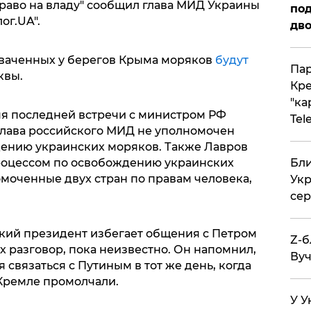
раво на владу" сообщил глава МИД Украины
под
ог.UA".
дво
ахваченных у берегов Крыма моряков
будут
Пар
квы.
Кре
"ка
мя последней встречи с министром РФ
Tel
 глава российского МИД не уполномочен
дению украинских моряков. Также Лавров
роцессом по освобождению украинских
Бли
омоченные двух стран по правам человека,
Укр
сер
кий президент избегает общения с Петром
Z-б
х разговор, пока неизвестно. Он напомнил,
Вуч
 связаться с Путиным в тот же день, когда
 Кремле промолчали.
У У