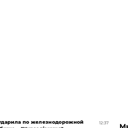
 ударила по железнодорожной
12:37
М