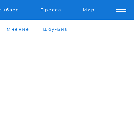
онбасс
Пресса
Мир
Мнение
Шоу-Биз