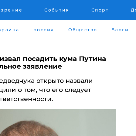
озрение
События
Спорт
Д
краина
россия
Общество
Блоги
извал посадить кума Путина
льное заявление
едведчука открыто назвали
или о том, что его следует
тветственности.