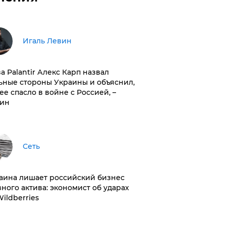
Игаль Левин
ва Palantir Алекс Карп назвал
ьные стороны Украины и объяснил,
 ее спасло в войне с Россией, –
ин
Сеть
раина лишает российский бизнес
вного актива: экономист об ударах
Wildberries