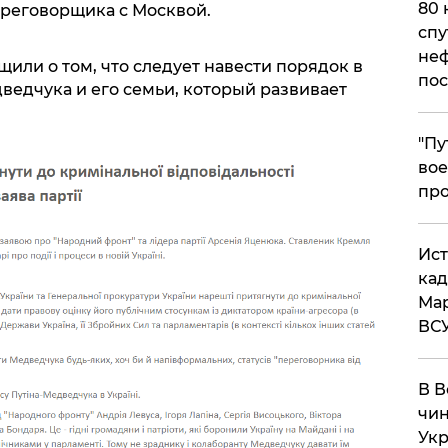
80 
ереговорщика с Москвой.
спу
неф
щили о том, что следует навести порядок в
пос
ведчука и его семьи, который развивает
​"П
вое
про
​Ис
кад
Мар
ВС
В В
чин
Укр