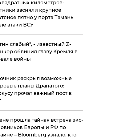
квадратных километров:
тники засняли крупное
тяное пятно у порта Тамань
ле атаки ВСУ
утин слабый", - известный Z-
нкор обвинил главу Кремля в
вале войны
точник раскрыл возможные
ровые планы Драпатого:
кусу прочат важный пост в
У
ене прошла тайная встреча экс-
овников Европы и РФ по
аине – Bloomberg узнало, кто