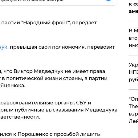
к с
аме
 партии "Народный фронт", передает
В М
вто
им
чук
, превышая свои полномочия, перевозит
Укр
, что Виктор Медведчук не имеет права
НПЗ
т в политической жизни страны, в партии
ру
 Яценюка.
"Оп
правоохранительные органы, СБУ и
The
орили публичные высказывания Медведчука
взр
тветственности.
Ле
ился к Порошенко с просьбой лишить