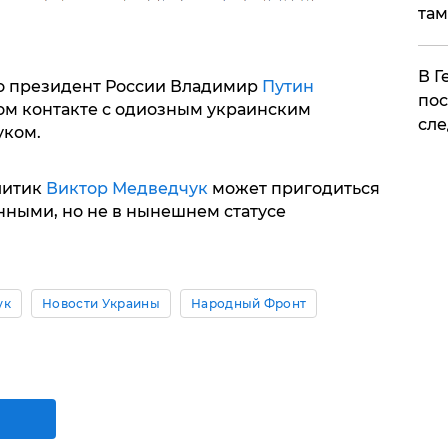
там
​В 
что президент России Владимир
Путин
пос
ом контакте с одиозным украинским
сле
уком.
литик
Виктор Медведчук
может пригодиться
нными, но не в нынешнем статусе
ук
Новости Украины
Народный Фронт