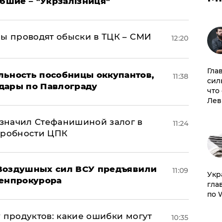
ибшие – "Укрзалізниця"
ны проводят обыски в ТЦК – СМИ
12:20
Гла
льность пособницы оккупантов,
11:38
сил
дары по Павлограду
что
Лев
значил Стефанишиной залог в
11:24
дробности ЦПК
 Воздушных сил ВСУ предъявили
11:09
​Ук
Генпрокурора
гла
по 
 продуктов: какие ошибки могут
10:35