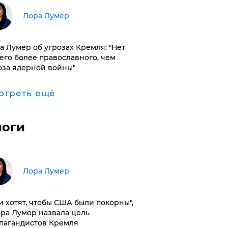
​Лора Лумер
а Лумер об угрозах Кремля: "Нет
его более православного, чем
оза ядерной войны"
отреть ещё
логи
​Лора Лумер
и хотят, чтобы США были покорны",
ора Лумер назвала цель
пагандистов Кремля