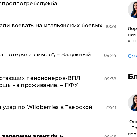
оспродпотребслужба
али воевать на итальянских боевых
10:29
Лор
нич
угр
а потеряла смысл", – Залужный
09:44
См
Б
аботающих пенсионеров-ВПЛ
09:38
ощь на проживание, – ПФУ
удар по Wildberries в Тверской
09:11
"Он
– Л
про
 задержан агент ФСБ,
08:48