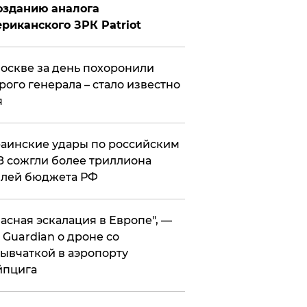
озданию аналога
риканского ЗРК Patriot
оскве за день похоронили
рого генерала – стало известно
я
аинские удары по российским
 сожгли более триллиона
блей бюджета РФ
асная эскалация в Европе", —
 Guardian о дроне со
ывчаткой в аэропорту
йпцига