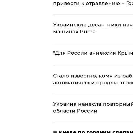
привести к отравлению – Г
Украинские десантники нач
машинах Puma
"Для России аннексия Крым
Стало известно, кому из р
автоматически продлят пом
Украина нанесла повторный 
области России
В Киеве по горячим следам