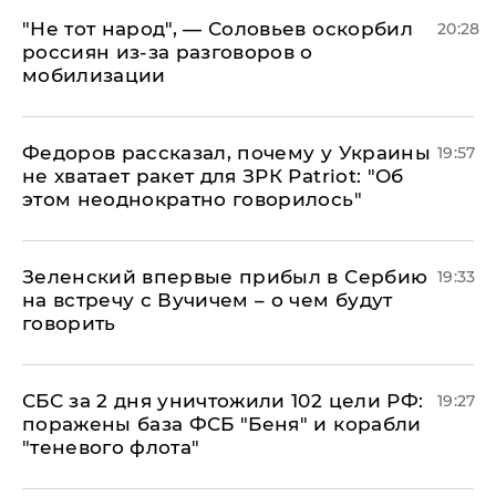
​"Не тот народ", — Соловьев оскорбил
20:28
россиян из-за разговоров о
мобилизации
Федоров рассказал, почему у Украины
19:57
не хватает ракет для ЗРК Patriot: "Об
этом неоднократно говорилось"
Зеленский впервые прибыл в Сербию
19:33
на встречу с Вучичем – о чем будут
говорить
СБС за 2 дня уничтожили 102 цели РФ:
19:27
поражены база ФСБ "Беня" и корабли
"теневого флота"