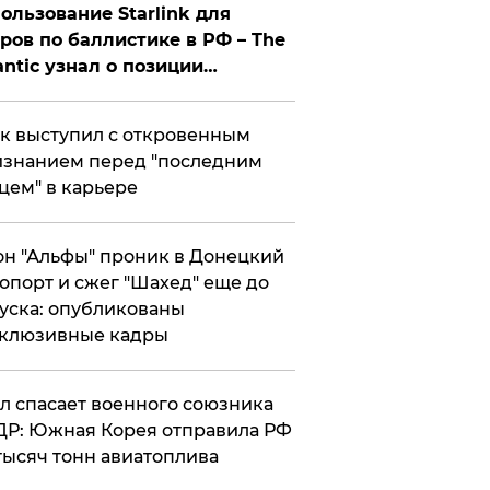
ользование Starlink для
ров по баллистике в РФ – The
antic узнал о позиции
знесмена
к выступил с откровенным
знанием перед "последним
цем" в карьере
н "Альфы" проник в Донецкий
опорт и сжег "Шахед" еще до
уска: опубликованы
склюзивные кадры
ул спасает военного союзника
Р: Южная Корея отправила РФ
тысяч тонн авиатоплива