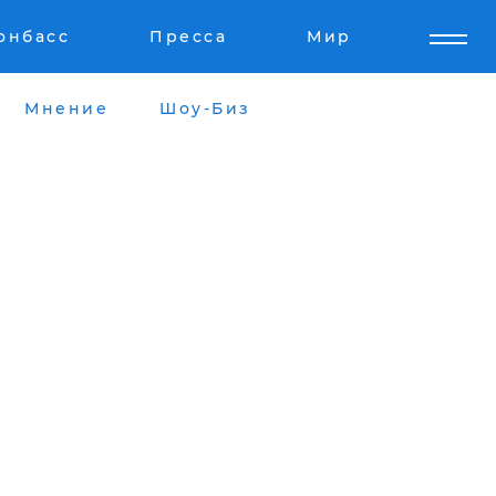
онбасс
Пресса
Мир
Мнение
Шоу-Биз