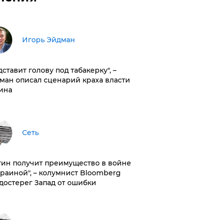
Игорь Эйдман
дставит голову под табакерку", –
ман описал сценарий краха власти
ина
Сеть
тин получит преимущество в войне
краиной", – колумнист Bloomberg
достерег Запад от ошибки