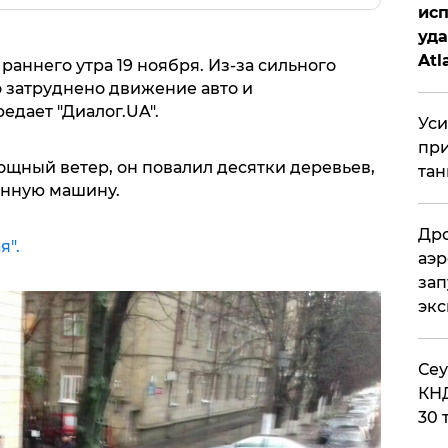
исп
уда
Atl
раннего утра 19 ноября. Из-за сильного
би
 затруднено движение авто и
едает "Диалог.UA".
Уси
при
щный ветер, он повалил десятки деревьев,
тан
анную машину.
Дро
я".
аэр
зап
эк
​Се
КНД
30 