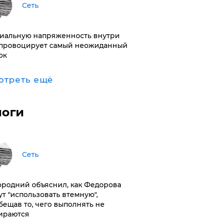
Сеть
иальную напряженность внутри
провоцирует самый неожиданный
ок
отреть ещё
логи
Сеть
ородний объяснил, как Федорова
ут "использовать втемную",
бещав то, чего выполнять не
ираются