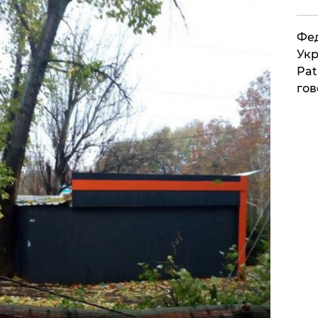
Фед
Укр
Pat
гов