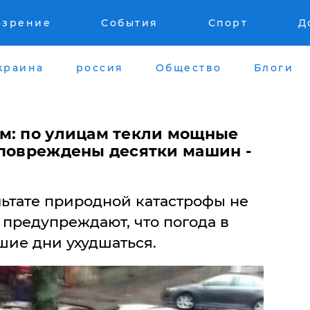
озрение
События
Спорт
Д
краина
россия
Общество
Блоги
м: по улицам текли мощные
 повреждены десятки машин -
льтате природной катастрофы не
предупреждают, что погода в
шие дни ухудшаться.