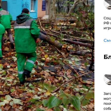
Соц
РФ 
игр
См
Б
Заг
мог
поо
соб