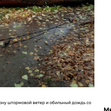
ону штормовой ветер и обильный дождь со
М