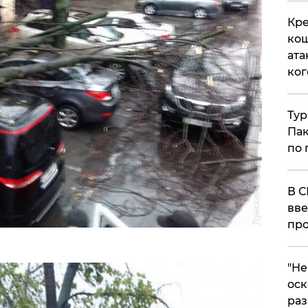
Кре
кош
ата
ког
Тур
Пак
по 
В С
вве
про
​"Н
оск
раз