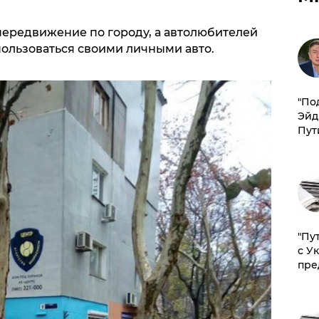
передвижение по городу, а автолюбителей
пользоваться своими личными авто.
​"По
Эйд
Пут
"Пу
с У
пре