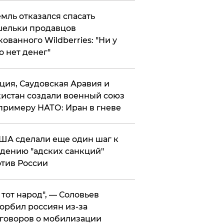
мль отказался спасать
ельки продавцов
кованного Wildberries: "Ни у
о нет денег"
ция, Саудовская Аравия и
истан создали военный союз
примеру НАТО: Иран в гневе
ША сделали еще один шаг к
дению "адских санкций"
тив России
е тот народ", — Соловьев
орбил россиян из-за
говоров о мобилизации