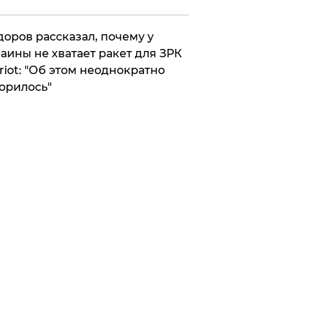
оров рассказал, почему у
аины не хватает ракет для ЗРК
riot: "Об этом неоднократно
орилось"