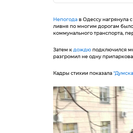
Непогода
в Одессу нагрянула с 
ливня по многим дорогам было
коммунального транспорта, пер
Затем к
дождю
подключился мо
разгромил не одну припарков
Кадры стихии показала
"Думска