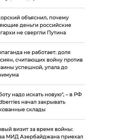
орский объяснил, почему
яющие деньги российские
гархи не свергли Путина
опаганда не работает: доля
сиян, считающих войну против
аины успешной, упала до
нимума
боту надо искать новую", – в РФ
dberries начал закрывать
кованные склады
вый визит за время войны:
ва МИД Азербайджана приехал