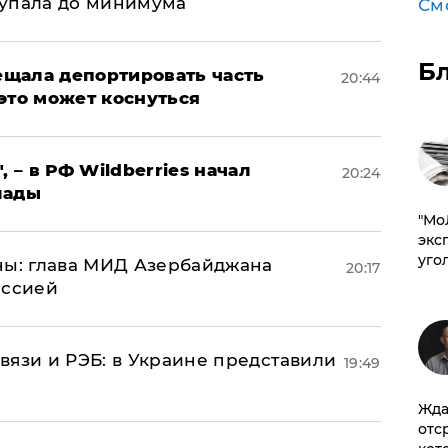
 упала до минимума
См
Б
щала депортировать часть
20:44
это может коснуться
, – в РФ Wildberries начал
20:24
лады
​"М
эксп
уго
ны: глава МИД Азербайджана
20:17
иссией
вязи и РЭБ: в Украине представили
19:49
Жда
отс