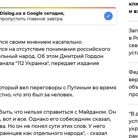
клю
и в
Dialog.ua в Google сегодня,
✓
пропустить главное завтра.
Зап
в Р
лся своим мнением касательно
сев
лся на отсутствие понимания российского
уст
дельный народ. Об этом Дмитрий Гордон
нала "112 Украина", передает издание
Фед
вер
объ
который вел переговоры с Путиным во время
про
но, что это был за человек.
быть, что нельзя справиться с Майданом. Он
​"В
, вот и все. Однако его собеседник сказал,
усп
а. Но он не понял сути этих слов. У него
укр
аинцев как отдельного народа", - сказал
рак