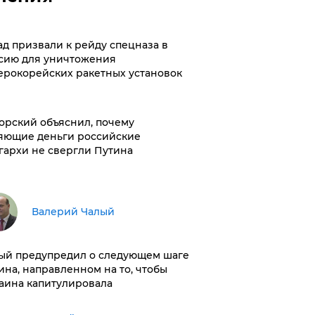
ад призвали к рейду спецназа в
сию для уничтожения
ерокорейских ракетных установок
орский объяснил, почему
яющие деньги российские
гархи не свергли Путина
Валерий Чалый
ый предупредил о следующем шаге
ина, направленном на то, чтобы
аина капитулировала