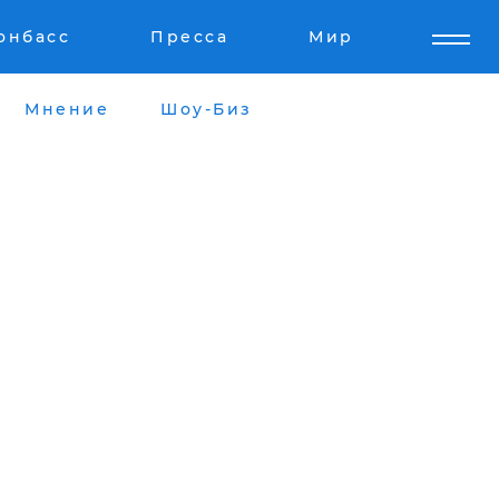
онбасс
Пресса
Мир
Мнение
Шоу-Биз