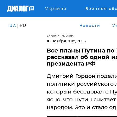
Украина
Военное об
| RU
UA
Новости
У
ДИАЛОГ
УКРАИНА
16 ноября 2018, 20:15
Все планы Путина по 
рассказал об одной 
президента РФ
Дмитрий Гордон подели
политики российского л
который беседовал с Пу
ясно, что Путин считае
народом. Это и стало о