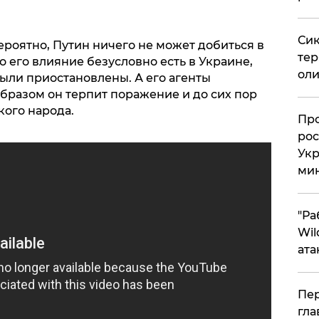
Сик
вероятно, Путин ничего не может добиться в
тер
о его влияние безусловно есть в Украине,
оли
ыли приостановлены. А его агенты
бразом он терпит поражение и до сих пор
кого народа.
​Пр
рос
Укр
ми
"Ра
Wil
ата
Пер
гла