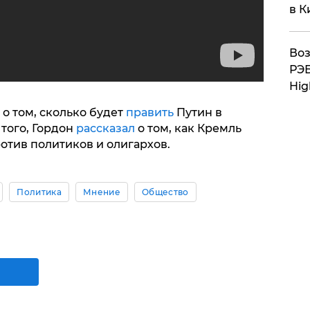
в К
Воз
РЭБ
Hig
о том, сколько будет
править
Путин в
того, Гордон
рассказал
о том, как Кремль
отив политиков и олигархов.
Политика
Мнение
Общество