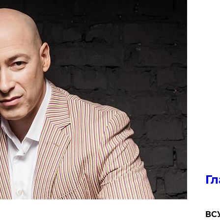
Гл
ВСУ