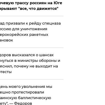
чевую трассу россиян на Юге
зрывают "все, что движется"
ад призвали к рейду спецназа
оссию для уничтожения
ерокорейских ракетных
ановок
оров высказался о шансах
нуться в министры обороны и
яснил, почему не выходит на
тесты
 день моего увольнения мы
ешно протестировали
аинскую баллистическую
ету", — Федоров