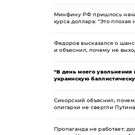
Минфину РФ пришлось начат
курса доллара: "Это плохая 
Федоров высказался о шанс
и объяснил, почему не выхо
​"В день моего увольнени
украинскую баллистическу
Сикорский объяснил, поче
олигархи не свергли Путин
​Пропаганда не работает: д