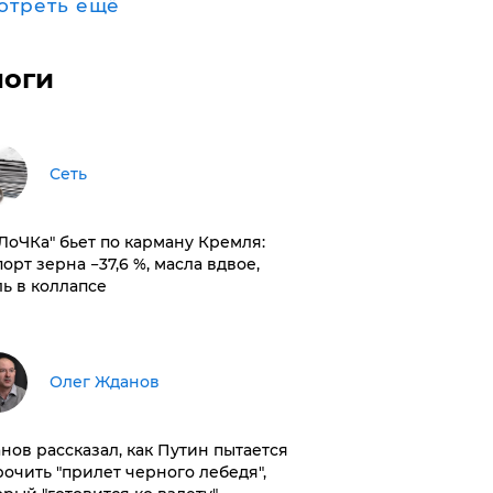
отреть ещё
логи
Сеть
оЛоЧКа" бьет по карману Кремля:
орт зерна −37,6 %, масла вдвое,
ль в коллапсе
Олег Жданов
нов рассказал, как Путин пытается
рочить "прилет черного лебедя",