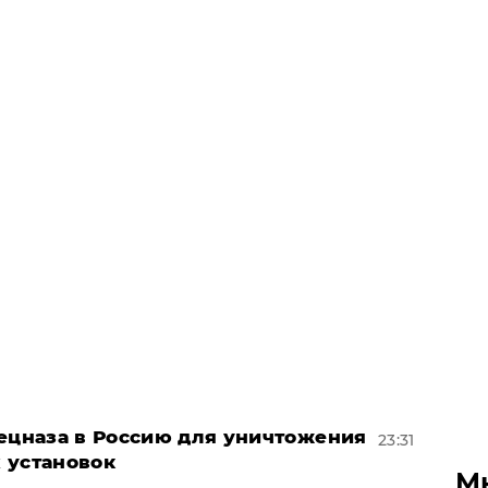
пецназа в Россию для уничтожения
23:31
 установок
М