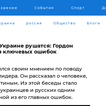
озрение
События
Спорт
Д
краина
россия
Общество
Блоги
Украине рушатся: Гордон
из ключевых ошибок
лся своим мнением по поводу
идера. Он рассказал о человеке,
тиным. Из этой беседы стало
т украинцев и русских одним
дной из его главных ошибок.