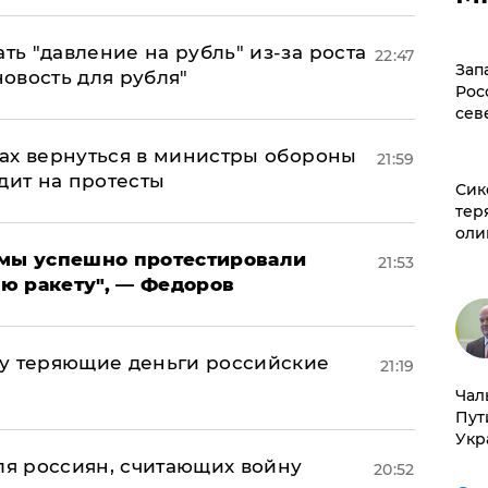
ь "давление на рубль" из-за роста
22:47
Зап
новость для рубля"
Рос
сев
ах вернуться в министры обороны
21:59
дит на протесты
Сик
тер
оли
я мы успешно протестировали
21:53
ю ракету", — Федоров
му теряющие деньги российские
21:19
а
Чал
Пут
Укр
оля россиян, считающих войну
20:52