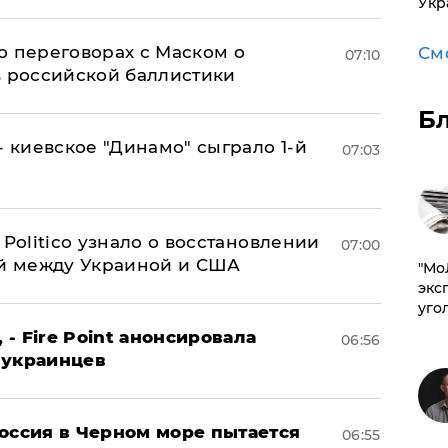
Укр
о переговорах с Маском о
См
07:10
в российской баллистики
Б
- киевское "Динамо" сыграло 1-й
07:03
 Politico узнало о восстановлении
07:00
й между Украиной и США
​"М
эксп
уго
 - Fire Point анонсировала
06:56
 украинцев
оссия в Черном море пытается
06:55