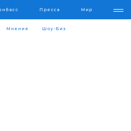
онбасс
Пресса
Мир
Мнение
Шоу-Биз