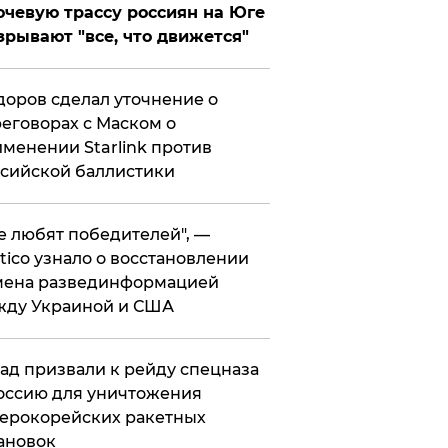
чевую трассу россиян на Юге
зрывают "все, что движется"
оров сделал уточнение о
еговорах с Маском о
менении Starlink против
сийской баллистики
се любят победителей", —
itico узнало о восстановлении
мена развединформацией
жду Украиной и США
ад призвали к рейду спецназа
оссию для уничтожения
ерокорейских ракетных
ановок