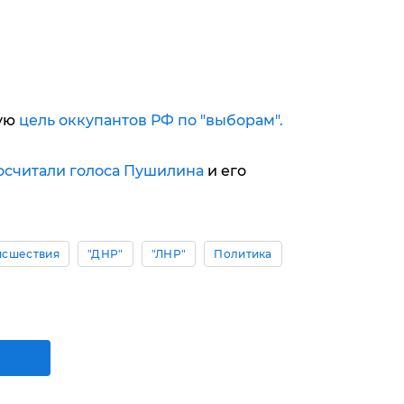
ную
цель оккупантов РФ по "выборам".
осчитали голоса Пушилина
и его
исшествия
"ДНР"
"ЛНР"
Политика