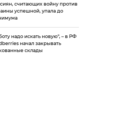
сиян, считающих войну против
аины успешной, упала до
нимума
боту надо искать новую", – в РФ
dberries начал закрывать
кованные склады