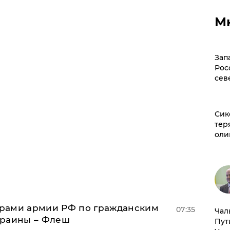
М
Зап
Рос
сев
Сик
тер
оли
рами армии РФ по гражданским
07:35
Чал
краины – Флеш
Пут