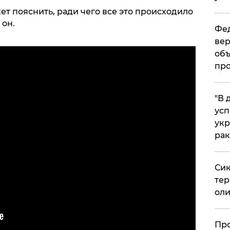
ет пояснить, ради чего все это происходило
 он.
Фед
вер
объ
про
​"В
усп
укр
рак
Сик
тер
оли
​Пр