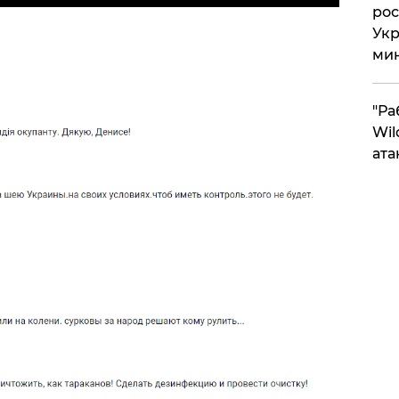
рос
Укр
ми
"Ра
Wil
ата