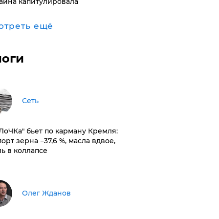
аина капитулировала
отреть ещё
логи
Сеть
оЛоЧКа" бьет по карману Кремля:
орт зерна −37,6 %, масла вдвое,
ль в коллапсе
Олег Жданов