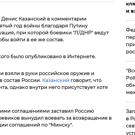
клю
и в
 Денис Казанский в комментарии
 пятый год войны благодаря Путину
Фед
ация, при которой боевики "Л/ДНР" ведут
пер
обы войти в ее же состав.
при
рос
ого было опубликовано в Интернете.
​"В
и взяли в руки российское оружие и
Pol
в состав России.
Казанский
говорит, что
об
та, однако внутри него присутствует хотя
ме
кими соглашениями заставил Россию
Зап
боевиков вынудил воевать за возвращение в
в Р
ии соглашений по "Минску".
сев
уст