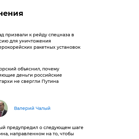
нения
ад призвали к рейду спецназа в
сию для уничтожения
ерокорейских ракетных установок
орский объяснил, почему
яющие деньги российские
гархи не свергли Путина
Валерий Чалый
ый предупредил о следующем шаге
ина, направленном на то, чтобы