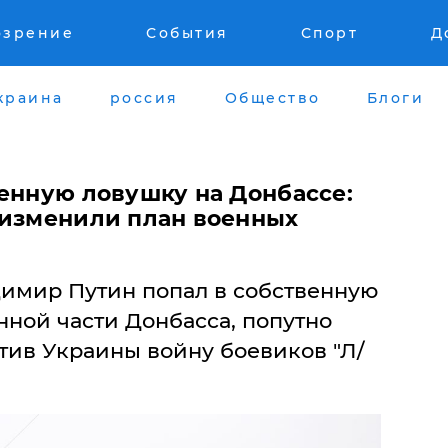
озрение
События
Спорт
Д
краина
россия
Общество
Блоги
венную ловушку на Донбассе:
 изменили план военных
димир Путин попал в собственную
нной части Донбасса, попутно
тив Украины войну боевиков "Л/