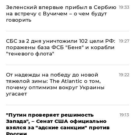
Зеленский впервые прибыл в Сербию
19:33
на встречу с Вучичем – о чем будут
говорить
СБС за 2 дня уничтожили 102 цели РФ:
19:27
поражены база ФСБ "Беня" и корабли
"теневого флота"
От надежды на победу до новой
19:22
тяжелой зимы: The Atlantic о том,
почему оптимизм вокруг Украины
угасает
"Путин проверяет решимость
19:13
Запада", – Сенат США официально
взялся за "адские санкции" против
России