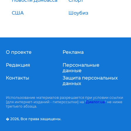
Новости Донбасса
Спорт
США
Шоубиз
О проекте
Реклама
Редакция
Персональные
данные
Контакты
Защита персональных
данных
Использование материалов разрешается при условии ссылки
(для интернет-изданий - гиперссылки) на "
Диалог.ua
" не ниже
третьего абзаца.
� 2026,
Все права защищены.