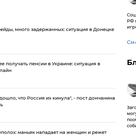
Соц
РФ 
игр
ейды, много задержанных: ситуация в Донецке
См
Б
е получать пенсии в Украине: ситуация в
нлайн
ошло, что Россия их кинула", - пост дончанина
ть
Заг
мог
поо
соб
полох: маньяк нападает на женщин и режет