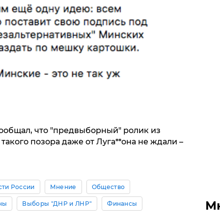
сообщал, что "предвыборный" ролик из
такого позора даже от Луга**она не ждали –
сти России
Мнение
Общество
М
ны
Выборы "ДНР и ЛНР"
Финансы