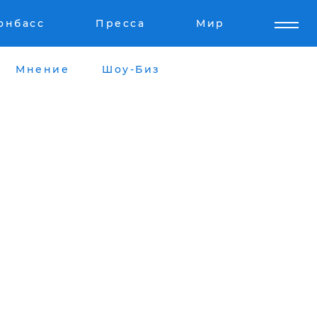
онбасс
Пресса
Мир
Мнение
Шоу-Биз