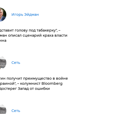
Игорь Эйдман
дставит голову под табакерку", –
ман описал сценарий краха власти
ина
Сеть
тин получит преимущество в войне
краиной", – колумнист Bloomberg
достерег Запад от ошибки
Сеть