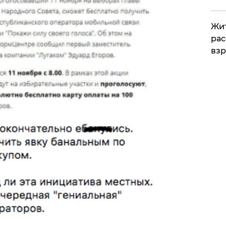
Жит
рас
вз