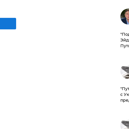
​"По
Эйд
Пут
"Пу
с У
пре