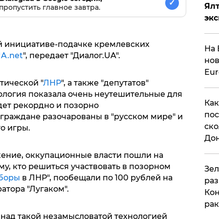
✓
Ял
пропустить главное завтра.
эк
 инициативе-подачке кремлевских
На 
A.net
", передает "Диалог.UA".
нов
Eu
тической "
ЛНР
", а также "депутатов"
ология показала очень неутешительные для
Как
удет рекордно и позорно
пос
граждане разочарованы в "русском мире" и
ско
о игры.
До
жение, оккупационные власти пошли на
у, кто решиться участвовать в позорном
​Зе
боры
в ЛНР", пообещали по 100 рублей на
раз
атора "Лугаком".
Кон
рак
над такой незамысловатой технологией