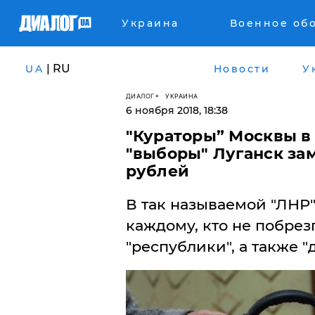
Украина
Военное об
| RU
UA
Новости
У
ДИАЛОГ
УКРАИНА
6 ноября 2018, 18:38
​"Кураторы” Москвы 
"выборы" Луганск за
рублей
В так называемой "ЛНР"
каждому, кто не побрез
"республики", а также "