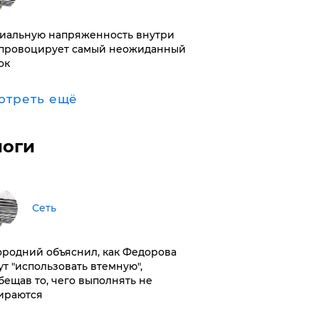
иальную напряженность внутри
провоцирует самый неожиданный
ок
отреть ещё
логи
Сеть
ородний объяснил, как Федорова
ут "использовать втемную",
бещав то, чего выполнять не
ираются