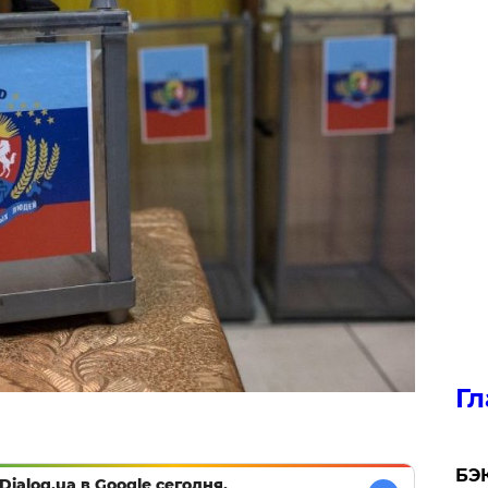
Гл
​БЭ
Dialog.ua в Google сегодня,