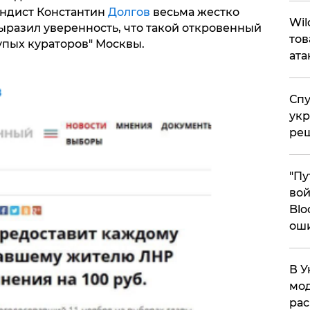
андист Константин
Долгов
весьма жестко
​Wi
ыразил уверенность, что такой откровенный
тов
тупых кураторов" Москвы.
ата
Спу
укр
ре
"Пу
вой
Blo
ош
В У
мод
ра