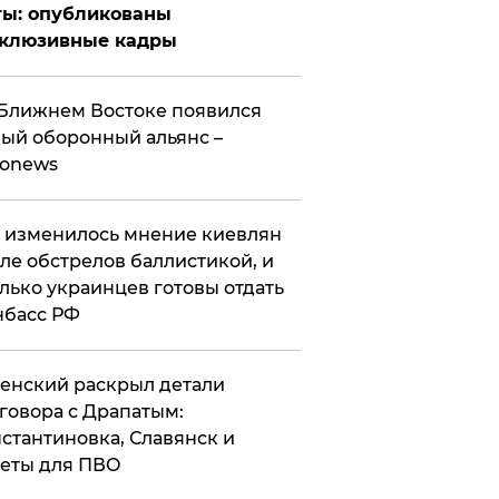
ты: опубликованы
склюзивные кадры
Ближнем Востоке появился
ый оборонный альянс –
ronews
 изменилось мнение киевлян
ле обстрелов баллистикой, и
лько украинцев готовы отдать
нбасс РФ
ленский раскрыл детали
говора с Драпатым:
стантиновка, Славянск и
еты для ПВО