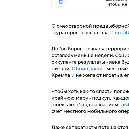
G
чтобы не 
О смехотворной предвыборной
"кураторов" рассказала "
ЛентаU
До "выборов" главаря террорис
осталось меньше недели. Соци
оккупанта результаты - явка б
низкой.
Обнищавшие
местные 
Кремле и не желают играть в ег
Чтобы хоть как-то спасти поло
крайнюю меру - подкуп. Каждом
"спектакле" под названием "
вы
счет местного мобильного опер
Даже сепаратисты потешаются 