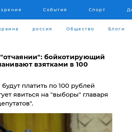
озрение
События
Спорт
Д
краина
россия
Общество
Блоги
в "отчаянии": бойкотирующий
манивают взятками в 100
 будут платить по 100 рублей
гует явиться на "выборы" главаря
депутатов".