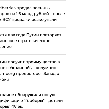
ldberries продал военных
аров на 1,6 млрд рублей – после
к ВСУ продажи резко упали
стя два года Путин повторяет
аинское стратегическое
шение
тин получит преимущество в
не с Украиной", – колумнист
omberg предостерег Запад от
ибки
краине обнаружили новую
ификацию "Герберы" – детали
скрыл Флеш