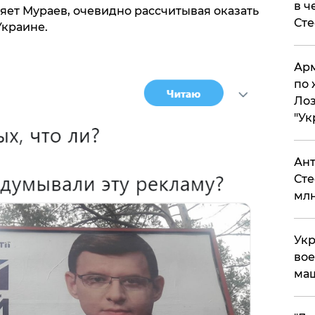
в ч
еряет Мураев, очевидно рассчитывая оказать
Ст
Украине.
Арм
по 
Лоз
"Ук
Ант
Сте
млн
Укр
вое
ма