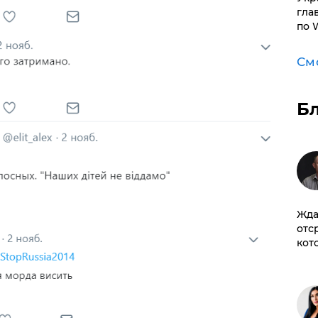
гла
по 
См
Б
Жда
отс
кот