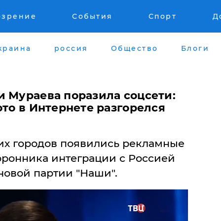
озрение
События
Спорт
Д
краина
россия
Общество
Блоги
и Мураева поразила соцсети:
ото в Интернете разгорелся
ких городов появились рекламные
оронника интеграции с Россией
новой партии "Наши".