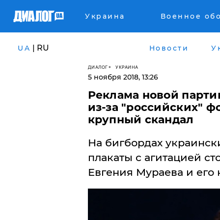
Украина
Военное об
| RU
UA
Новости
У
ДИАЛОГ
УКРАИНА
5 ноября 2018, 13:26
Реклама новой парти
из-за "российских" ф
крупный скандал
​На бигбордах украинс
плакаты с агитацией ст
Евгения Мураева и его 