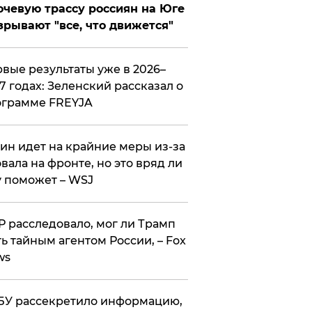
чевую трассу россиян на Юге
зрывают "все, что движется"
вые результаты уже в 2026–
7 годах: Зеленский рассказал о
ограмме FREYJA
ин идет на крайние меры из-за
вала на фронте, но это вряд ли
 поможет – WSJ
 расследовало, мог ли Трамп
ь тайным агентом России, – Fox
ws
У рассекретило информацию,