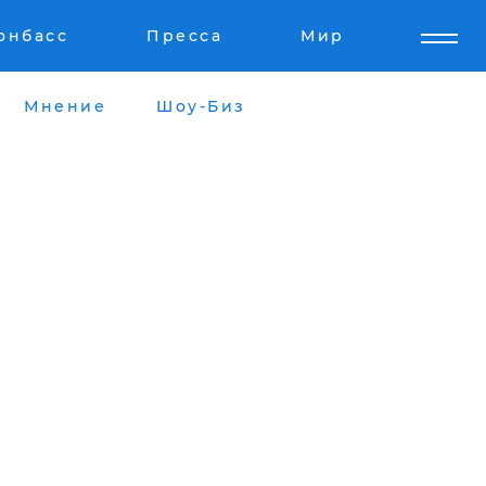
онбасс
Пресса
Мир
Мнение
Шоу-Биз