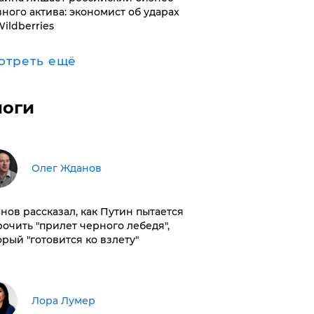
вного актива: экономист об ударах
Wildberries
отреть ещё
логи
Олег Жданов
нов рассказал, как Путин пытается
рочить "прилет черного лебедя",
орый "готовится ко взлету"
​Лора Лумер