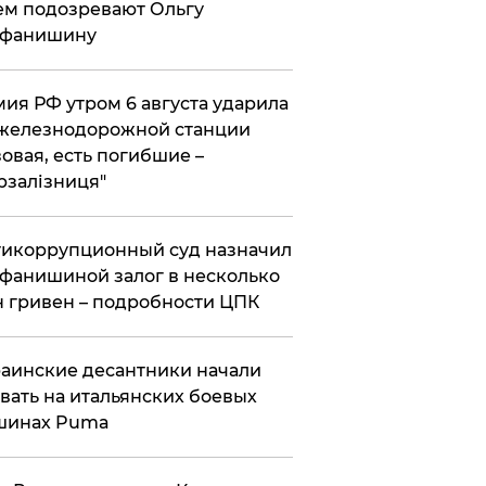
ем подозревают Ольгу
ефанишину
ия РФ утром 6 августа ударила
железнодорожной станции
овая, есть погибшие –
рзалізниця"
икоррупционный суд назначил
фанишиной залог в несколько
 гривен – подробности ЦПК
аинские десантники начали
вать на итальянских боевых
шинах Puma