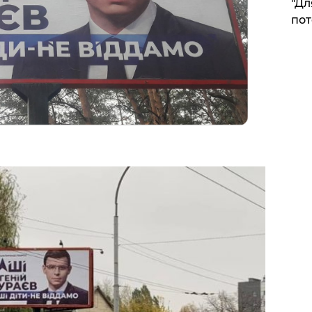
"Дл
пот