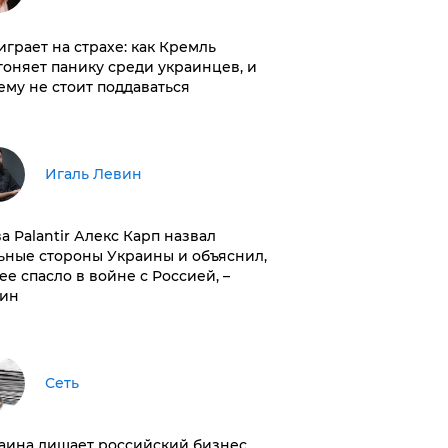
играет на страхе: как Кремль
гоняет панику среди украинцев, и
ему не стоит поддаваться
Игаль Левин
ва Palantir Алекс Карп назвал
ьные стороны Украины и объяснил,
 ее спасло в войне с Россией, –
ин
Сеть
раина лишает российский бизнес