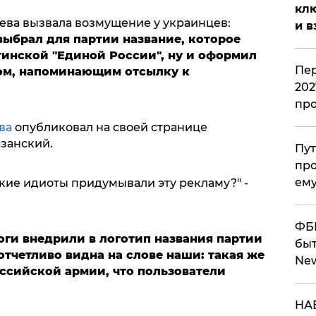
клю
ева вызвала возмущение у украинцев:
и в
выбрал для партии название, которое
инской "Единой России", ну и оформил
Пер
ом, напоминающим отсылку к
202
пр
ва
опубликовал на своей странице
занский.
Пут
про
ему
акие идиоты придумывали эту рекламу?" -
ФБР
оги внедрили в логотип названия партии
быт
отчетливо видна на слове наши: такая же
Ne
оссийской армии, что пользователи
НАБ