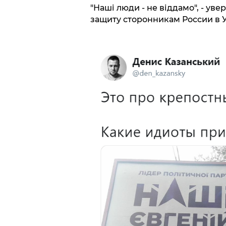
"Наші люди - не віддамо", - ув
защиту сторонникам России в 